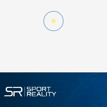
 METROPOLIS M 26"/18HT
DODAJ U KORPU