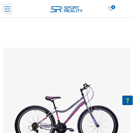
0
PORUČI ONLINE I UŠTEDI
PLAĆANJE NA RATE do 6 mjesečnih rata bez kamate
SAZNAJTE VIŠE
BESPLATNA ISPORUKA u BIH za sve kupovine u vrijednosti preko 99 KM
SAZNAJTE VIŠE
CLICK & COLLECT Platite karticom online i preuzmite u prodavnici po vašem
izboru
SAZNAJTE VIŠE