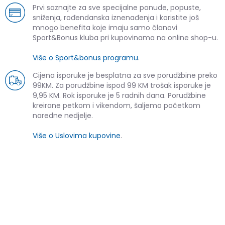
Prvi saznajte za sve specijalne ponude, popuste,
sniženja, rođendanska iznenađenja i koristite još
mnogo benefita koje imaju samo članovi
Sport&Bonus kluba pri kupovinama na online shop-u.
Više o Sport&bonus programu
.
Cijena isporuke je besplatna za sve porudžbine preko
99KM. Za porudžbine ispod 99 KM trošak isporuke je
9,95 KM. Rok isporuke je 5 radnih dana. Porudžbine
kreirane petkom i vikendom, šaljemo početkom
naredne nedjelje.
Više o Uslovima kupovine
.
SLIČNI PROIZVODI