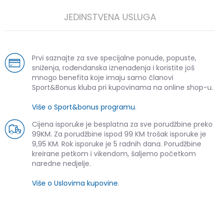
JEDINSTVENA USLUGA
Prvi saznajte za sve specijalne ponude, popuste,
sniženja, rođendanska iznenađenja i koristite još
mnogo benefita koje imaju samo članovi
Sport&Bonus kluba pri kupovinama na online shop-u.
Više o Sport&bonus programu
.
Cijena isporuke je besplatna za sve porudžbine preko
99KM. Za porudžbine ispod 99 KM trošak isporuke je
9,95 KM. Rok isporuke je 5 radnih dana. Porudžbine
kreirane petkom i vikendom, šaljemo početkom
naredne nedjelje.
Više o Uslovima kupovine
.
SLIČNI PROIZVODI