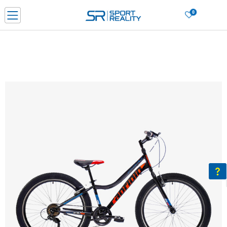
0
PORUČI ONLINE I UŠTEDI
PLAĆANJE NA RATE do 6 mjesečnih rata bez kamate
SAZNAJTE VIŠE
BESPLATNA ISPORUKA u BIH za sve kupovine u vrijednosti preko 99 KM
SAZNAJTE VIŠE
CLICK & COLLECT Platite karticom online i preuzmite u prodavnici po vašem
izboru
SAZNAJTE VIŠE