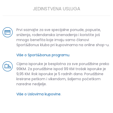
JEDINSTVENA USLUGA
Prvi saznajte za sve specijalne ponude, popuste,
sniženja, rođendanska iznenađenja i koristite još
mnogo benefita koje imaju samo članovi
Sport&Bonus kluba pri kupovinama na online shop-u.
Više o Sport&bonus programu
.
Cijena isporuke je besplatna za sve porudžbine preko
99KM. Za porudžbine ispod 99 KM trošak isporuke je
9,95 KM. Rok isporuke je 5 radnih dana. Porudžbine
kreirane petkom i vikendom, šaljemo početkom
naredne nedjelje.
Više o Uslovima kupovine
.
SLIČNI PROIZVODI