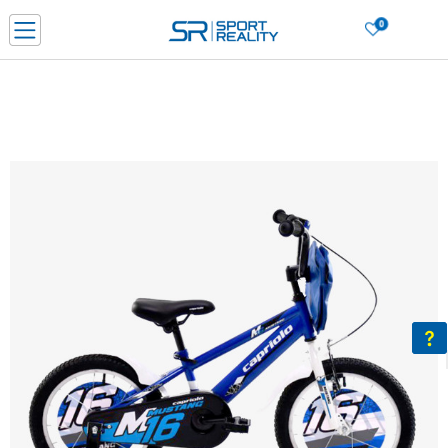
0
PORUČI ONLINE I UŠTEDI
PLAĆANJE NA RATE do 6 mjesečnih rata bez kamate
SAZNAJTE VIŠE
BESPLATNA ISPORUKA u BIH za sve kupovine u vrijednosti preko 99 KM
SAZNAJTE VIŠE
CLICK & COLLECT Platite karticom online i preuzmite u prodavnici po vašem
izboru
SAZNAJTE VIŠE