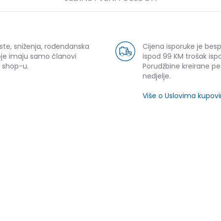
ste, sniženja, rođendanska
Cijena isporuke je bes
oje imaju samo članovi
ispod 99 KM trošak ispo
 shop-u.
Porudžbine kreirane p
nedjelje.
Više o Uslovima kupov
SLIČNI PROIZVODI