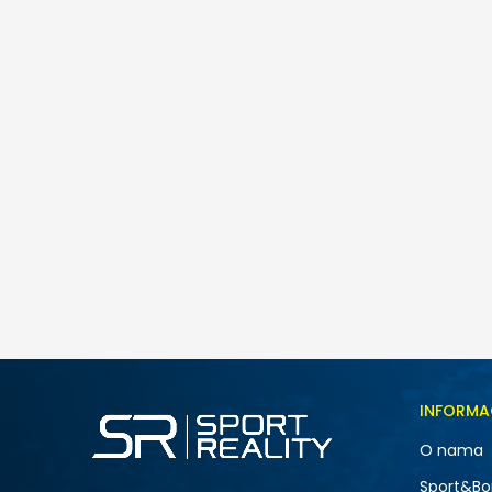
Nike NKB B NSW FLC FZ HOODIE PANT S
139,00
BAM
Veličina
INFORMA
4
O nama
NOVO
Sport&Bo