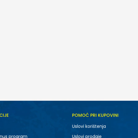
CIJE
POMOĆ PRI KUPOVINI
5
6
Uslovi korištenja
nus program
Uslovi prodaje