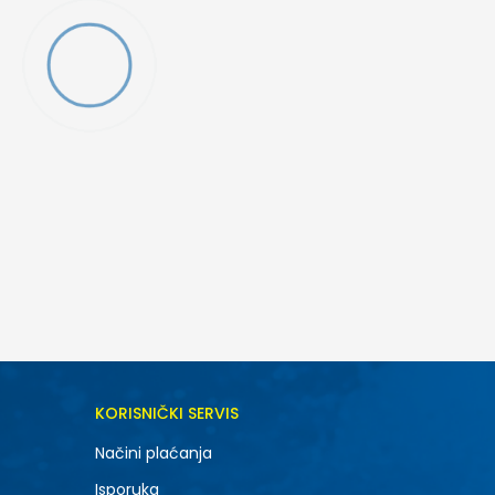
DODAJ U KORPU
KORISNIČKI SERVIS
7
Načini plaćanja
Isporuka