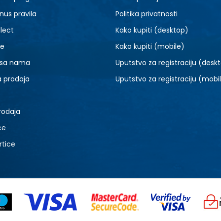
nus pravila
Politika privatnosti
lect
Kako kupiti (desktop)
je
Kako kupiti (mobile)
 sa nama
Uputstvo za registraciju (desk
a prodaja
Uputstvo za registraciju (mobi
rodaja
ce
rtice