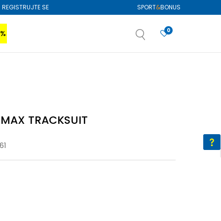
REGISTRUJTE SE
SPORT
&
BONUS
0
0%
VIŠE
SAZNAJTE VIŠE
izboru
SAZNAJTE VIŠE
i MAX TRACKSUIT
61
L
L
XL
XL
2XL
2XL