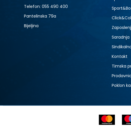
Telefon:
055 490 400
Sport&Bo
Pantelinska 79a
Click&Col
Bijeljina
Zaposlen
Saradnja
Sindikaln
Kontakt
Timska p
Prodavni
Poklon ka