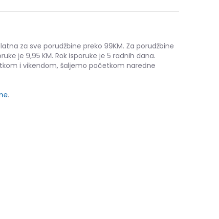
platna za sve porudžbine preko 99KM. Za porudžbine
ruke je 9,95 KM. Rok isporuke je 5 radnih dana.
etkom i vikendom, šaljemo početkom naredne
ine
.