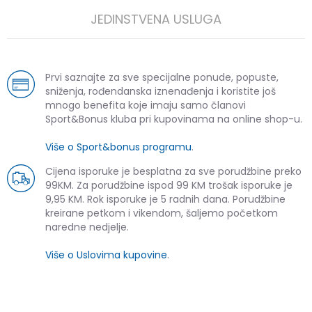
JEDINSTVENA USLUGA
Prvi saznajte za sve specijalne ponude, popuste,
sniženja, rođendanska iznenađenja i koristite još
mnogo benefita koje imaju samo članovi
Sport&Bonus kluba pri kupovinama na online shop-u.
Više o Sport&bonus programu
.
Cijena isporuke je besplatna za sve porudžbine preko
99KM. Za porudžbine ispod 99 KM trošak isporuke je
9,95 KM. Rok isporuke je 5 radnih dana. Porudžbine
kreirane petkom i vikendom, šaljemo početkom
naredne nedjelje.
Više o Uslovima kupovine
.
SLIČNI PROIZVODI