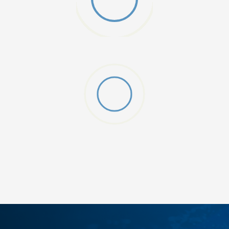
DODAJ U KORPU
S
M
2XL