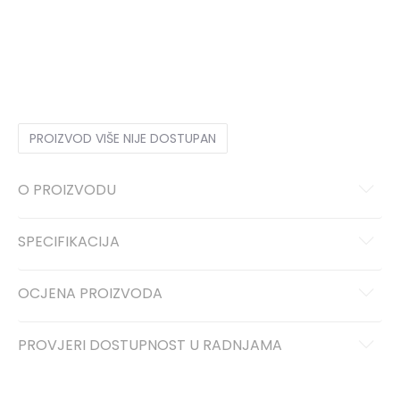
62
0-3m.
68
3-6m.
74
6-9m.
80
9-12m.
86
12-18m.
92
18-24m.
98
2-3g.
104
3-4g.
PROIZVOD VIŠE NIJE DOSTUPAN
O PROIZVODU
SPECIFIKACIJA
OCJENA PROIZVODA
PROVJERI DOSTUPNOST U RADNJAMA