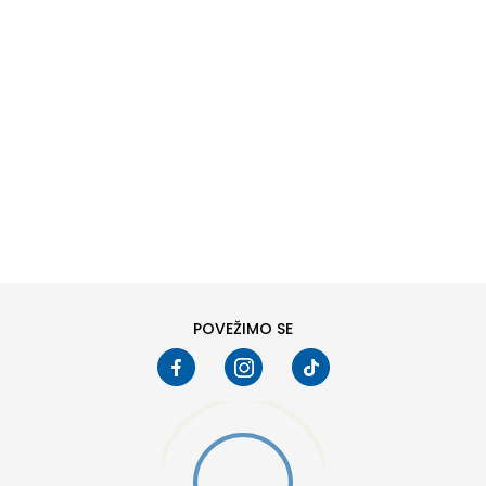
DODAJ U KORPU
74
80
98
104
POVEŽIMO SE