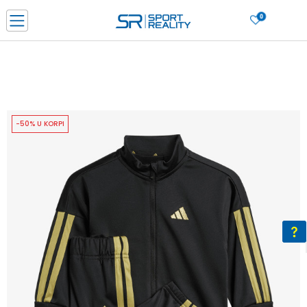
0
PORUČI ONLINE I UŠTEDI
PLAĆANJE NA RATE do 6 mjesečnih rata bez kamate
SAZNAJTE VIŠE
BESPLATNA ISPORUKA u BIH za sve kupovine u vrijednosti preko 99 KM
SAZNAJTE VIŠE
-50% U KORPI
CLICK & COLLECT Platite karticom online i preuzmite u prodavnici po vašem
izboru
SAZNAJTE VIŠE