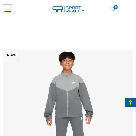
0
PORUČI ONLINE I UŠTEDI
PLAĆANJE NA RATE do 6 mjesečnih rata bez kamate
SAZNAJTE VIŠE
BESPLATNA ISPORUKA u BIH za sve kupovine u vrijednosti preko 99 KM
SAZNAJTE VIŠE
NOVO
CLICK & COLLECT Platite karticom online i preuzmite u prodavnici po vašem
izboru
SAZNAJTE VIŠE