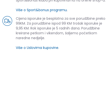
Sport&Bonus kluba pri kupovinama na online shop-u.
Više o Sport&bonus programu
.
Cijena isporuke je besplatna za sve porudžbine preko
99KM. Za porudžbine ispod 99 KM trošak isporuke je
9,95 KM. Rok isporuke je 5 radnih dana. Porudžbine
kreirane petkom i vikendom, šaljemo početkom
naredne nedjelje.
Više o Uslovima kupovine
.
SLIČNI PROIZVODI