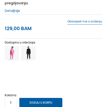
pregrijavanja.
Detaljnije
Obavijesti me o sniženju
129,00
BAM
Dostupno u više boja:
XS
7-8g.
S
9-10g.
M
11-12g.
L
12-13g.
XL
14-15g.
Količina:
DODAJ U KORPU