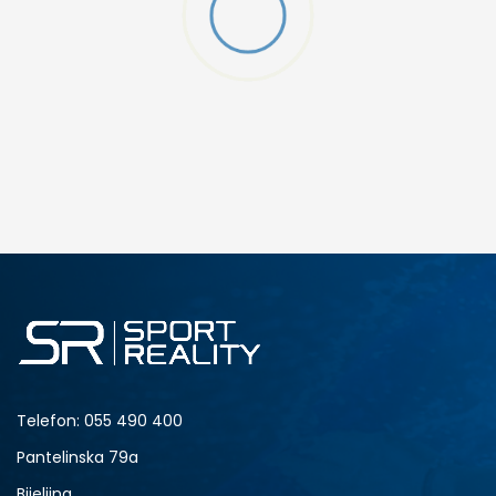
R
DODAJ U KORPU
M
L
Telefon:
055 490 400
Pantelinska 79a
Bijeljina