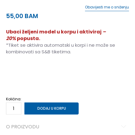
Obavijesti me o sniženju
55,00
BAM
Ubaci željeni model u korpu i aktiviraj
–
20%
popusta.
*Tiket se aktivira automatski u korpi i ne može se
kombinovati sa S&B tiketima.
MISC
Univ.
Količina:
DODAJ U KORPU
O PROIZVODU