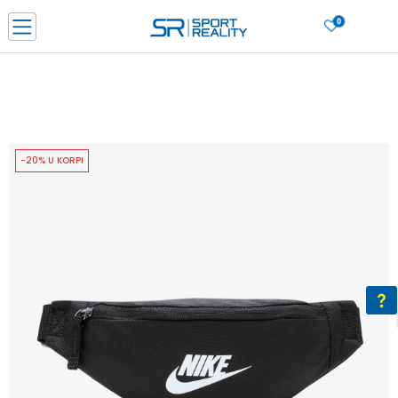
0
PORUČI ONLINE I UŠTEDI
PLAĆANJE NA RATE do 6 mjesečnih rata bez kamate
SAZNAJTE VIŠE
BESPLATNA ISPORUKA u BIH za sve kupovine u vrijednosti preko 99 KM
SAZNAJTE VIŠE
-20% U KORPI
CLICK & COLLECT Platite karticom online i preuzmite u prodavnici po vašem
izboru
SAZNAJTE VIŠE