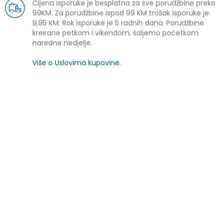
Cijena isporuke je besplatna za sve porudžbine preko
99KM. Za porudžbine ispod 99 KM trošak isporuke je
9,95 KM. Rok isporuke je 5 radnih dana. Porudžbine
kreirane petkom i vikendom, šaljemo početkom
naredne nedjelje.
Više o Uslovima kupovine
.
SLIČNI PROIZVODI