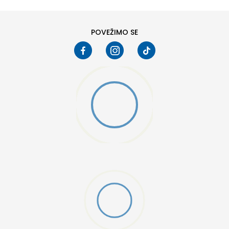
POVEŽIMO SE
K 2.0