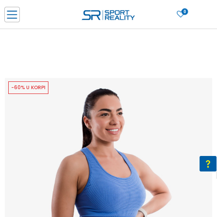
0
PORUČI ONLINE I UŠTEDI
PLAĆANJE NA RATE do 6 mjesečnih rata bez kamate
SAZNAJTE VIŠE
BESPLATNA ISPORUKA u BIH za sve kupovine u vrijednosti preko 99 KM
SAZNAJTE VIŠE
-60% U KORPI
CLICK & COLLECT Platite karticom online i preuzmite u prodavnici po vašem
izboru
SAZNAJTE VIŠE