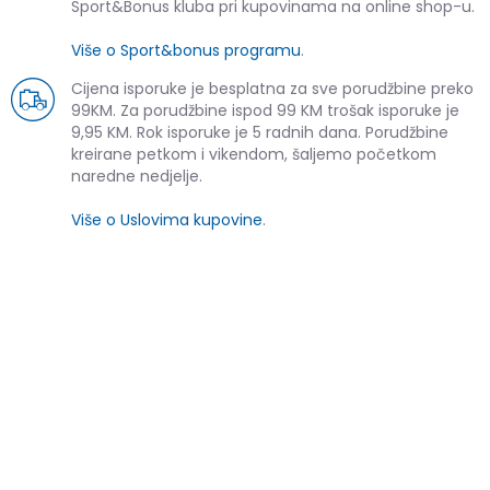
Sport&Bonus kluba pri kupovinama na online shop-u.
Više o Sport&bonus programu
.
Cijena isporuke je besplatna za sve porudžbine preko
99KM. Za porudžbine ispod 99 KM trošak isporuke je
9,95 KM. Rok isporuke je 5 radnih dana. Porudžbine
kreirane petkom i vikendom, šaljemo početkom
naredne nedjelje.
Više o Uslovima kupovine
.
SLIČNI PROIZVODI