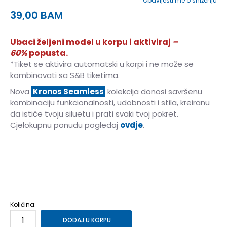
Obavijesti me o sniženju
39,00
BAM
Ubaci željeni model u korpu i aktiviraj
–
60%
popusta.
*Tiket se aktivira automatski u korpi i ne može se
kombinovati sa S&B tiketima.
Nova
Kronos Seamless
kolekcija donosi savršenu
kombinaciju funkcionalnosti, udobnosti i stila, kreiranu
da ističe tvoju siluetu i prati svaki tvoj pokret.
Cjelokupnu ponudu pogledaj
ovdje
.
XS
XS
S
S
M
M
L
L
XL
XL
Količina:
DODAJ U KORPU