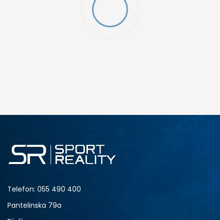
DODAJ U KORPU
M
L
Telefon:
055 490 400
Pantelinska 79a