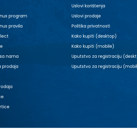
S
M
Uslovi korištenja
nus program
Uslovi prodaje
nus pravila
Politika privatnosti
lect
Kako kupiti (desktop)
je
Kako kupiti (mobile)
 sa nama
Uputstvo za registraciju (desk
a prodaja
Uputstvo za registraciju (mobi
rodaja
ce
rtice