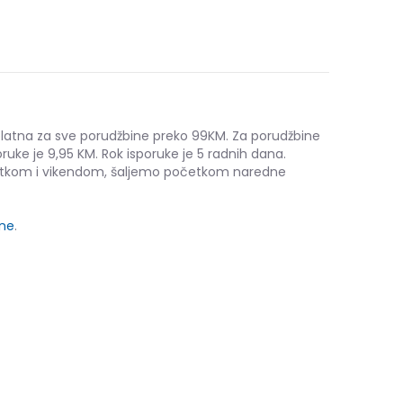
platna za sve porudžbine preko 99KM. Za porudžbine
ruke je 9,95 KM. Rok isporuke je 5 radnih dana.
etkom i vikendom, šaljemo početkom naredne
ine
.