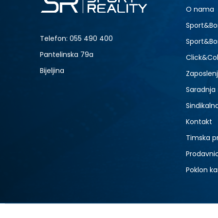
XS
O nama
XL
-50% U KORPI
Sport&Bo
Telefon:
055 490 400
Sport&Bo
Pantelinska 79a
Click&Col
Bijeljina
Zaposlen
Saradnja
Sindikaln
Kontakt
Timska p
Prodavni
Poklon ka