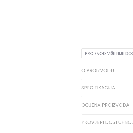
LG
L
MD
M
XS
XS
S
PROIZVOD VIŠE NIJE D
O PROIZVODU
SPECIFIKACIJA
OCJENA PROIZVODA
PROVJERI DOSTUPNO