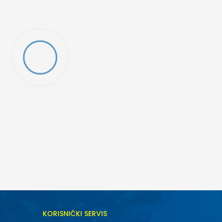
DODAJ U KORPU
KORISNIČKI SERVIS