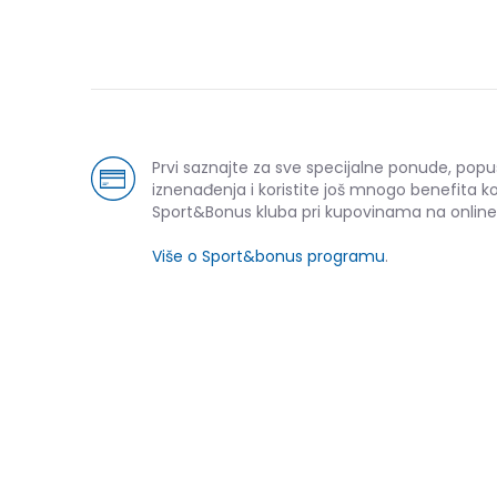
Prvi saznajte za sve specijalne ponude, popu
iznenađenja i koristite još mnogo benefita k
Sport&Bonus kluba pri kupovinama na online
Pod
Više o Sport&bonus programu
.
-60% U KORPI