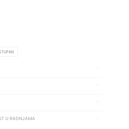
M
S
XL
XL
OSTUPAN
ST U RADNJAMA