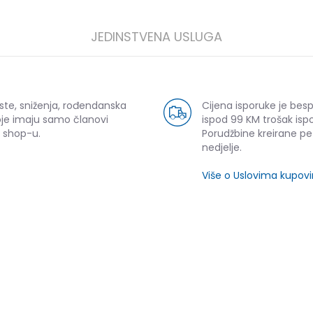
JEDINSTVENA USLUGA
ste, sniženja, rođendanska
Cijena isporuke je bes
oje imaju samo članovi
ispod 99 KM trošak ispo
 shop-u.
Porudžbine kreirane p
ijeli
nedjelje.
Više o Uslovima kupov
SLIČNI PROIZVODI