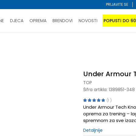
PRIJAVITE SE
NE
DJECA
OPREMA
BRENDOVI
NOVOSTI
POPUSTI DO 6
PORUČI ONLINE I UŠTEDI
ĆANJE NA RATE do 6 mjesečnih rata bez kamate
SAZNAJTE 
Armour Tech Knockout
SPORUKA u BIH za sve kupovine u vrijednosti preko 99 KM
atite karticom online i preuzmite u prodavnici po vašem 
Under Armour 
TOP
Šifra artikla:
1389851-348
1
Under Armour Tech Knoc
oprema za trening – la
spremnom za sve izazo
Detaljnije