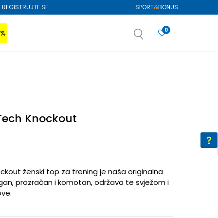
REGISTRUJTE SE
SPORT
&
BONUS
0
0%
VIŠE
SAZNAJTE VIŠE
izboru
SAZNAJTE VIŠE
Tech Knockout
kout ženski top za trening je naša originalna
gan, prozračan i komotan, održava te svježom i
ve.