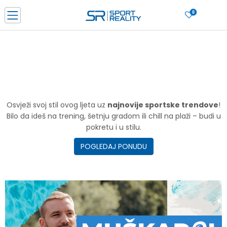
0
PORUČI ONLINE I UŠTEDI
PLAĆANJE NA RATE do 6 mjesečnih rata bez kamate
SAZNAJTE VIŠE
BESPLATNA ISPORUKA u BIH za sve kupovine u vrijednosti preko 99 KM
SAZNAJTE VIŠE
CLICK & COLLECT Platite karticom online i preuzmite u prodavnici po vašem
Osvježi svoj stil ovog ljeta uz
najnovije sportske trendove
!
izboru
Bilo da ideš na trening, šetnju gradom ili chill na plaži – budi u
SAZNAJTE VIŠE
pokretu i u stilu.
POGLEDAJ PONUDU