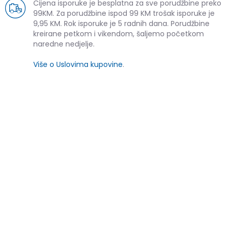
Cijena isporuke je besplatna za sve porudžbine preko
99KM. Za porudžbine ispod 99 KM trošak isporuke je
9,95 KM. Rok isporuke je 5 radnih dana. Porudžbine
kreirane petkom i vikendom, šaljemo početkom
naredne nedjelje.
Više o Uslovima kupovine
.
SLIČNI PROIZVODI