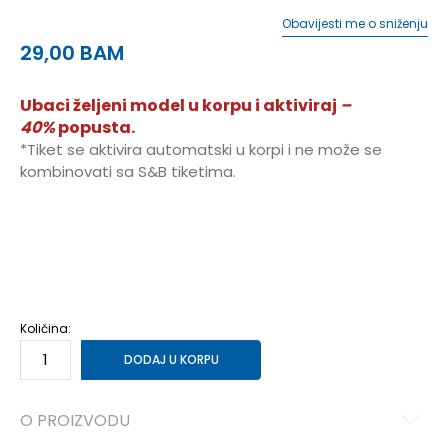
Obavijesti me o sniženju
29,00
BAM
Ubaci željeni model u korpu i aktiviraj
–
40%
popusta.
*Tiket se aktivira automatski u korpi i ne može se
kombinovati sa S&B tiketima.
XS
XS
S
S
M
M
L
L
Količina:
DODAJ U KORPU
O PROIZVODU