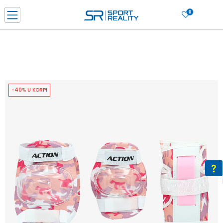
0
PORUČI ONLINE I UŠTEDI
PLAĆANJE NA RATE do 6 mjesečnih rata bez kamate
SAZNAJTE VIŠE
BESPLATNA ISPORUKA u BIH za sve kupovine u vrijednosti preko 99 KM
SAZNAJTE VIŠE
-40% U KORPI
CLICK & COLLECT Platite karticom online i preuzmite u prodavnici po vašem
izboru
SAZNAJTE VIŠE