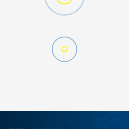
DODAJ U KORPU
S
M
2XL