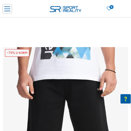
0
PORUČI ONLINE I UŠTEDI
PLAĆANJE NA RATE do 6 mjesečnih rata bez kamate
SAZNAJTE VIŠE
BESPLATNA ISPORUKA u BIH za sve kupovine u vrijednosti preko 99 KM
SAZNAJTE VIŠE
-70% U KORPI
CLICK & COLLECT Platite karticom online i preuzmite u prodavnici po vašem
izboru
SAZNAJTE VIŠE