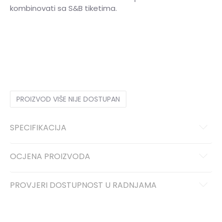
kombinovati sa S&B tiketima.
3XL
3XL
S
S
M
M
L
L
XL
XL
2XL
2XL
PROIZVOD VIŠE NIJE DOSTUPAN
SPECIFIKACIJA
OCJENA PROIZVODA
PROVJERI DOSTUPNOST U RADNJAMA