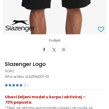
Podijeli
Slazenger Logo
ŠORC
Šifra artikla:
SLA251M201-01
2
Ubaci željeni model u korpu i aktiviraj
–
70%
popusta.
*Tiket se aktivira automatski u korpi i ne može se