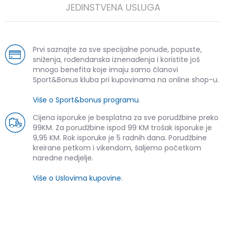
JEDINSTVENA USLUGA
Prvi saznajte za sve specijalne ponude, popuste,
sniženja, rođendanska iznenađenja i koristite još
mnogo benefita koje imaju samo članovi
Sport&Bonus kluba pri kupovinama na online shop-u.
Više o Sport&bonus programu
.
Cijena isporuke je besplatna za sve porudžbine preko
99KM. Za porudžbine ispod 99 KM trošak isporuke je
9,95 KM. Rok isporuke je 5 radnih dana. Porudžbine
kreirane petkom i vikendom, šaljemo početkom
naredne nedjelje.
Više o Uslovima kupovine
.
SLIČNI PROIZVODI