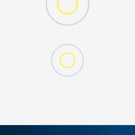
DODAJ U KORPU
S
M