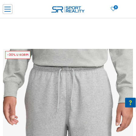
0
PORUČI ONLINE I UŠTEDI
PLAĆANJE NA RATE do 6 mjesečnih rata bez kamate
SAZNAJTE VIŠE
BESPLATNA ISPORUKA u BIH za sve kupovine u vrijednosti preko 99 KM
SAZNAJTE VIŠE
-30% U KORPI
CLICK & COLLECT Platite karticom online i preuzmite u prodavnici po vašem
izboru
SAZNAJTE VIŠE