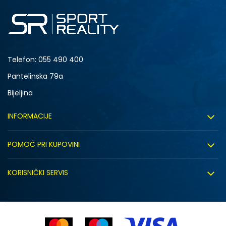
2XL
Telefon:
055 490 400
Pantelinska 79a
Bijeljina
INFORMACIJE
O nama
POMOĆ PRI KUPOVINI
Sport&Bonus program
Uslovi korištenja
Sport&Bonus pravila
KORISNIČKI SERVIS
Uslovi prodaje
Click&Collect
Načini plaćanja
Politika privatnosti
Zaposlenje
Isporuka
Kako kupiti (desktop)
Saradnja sa nama