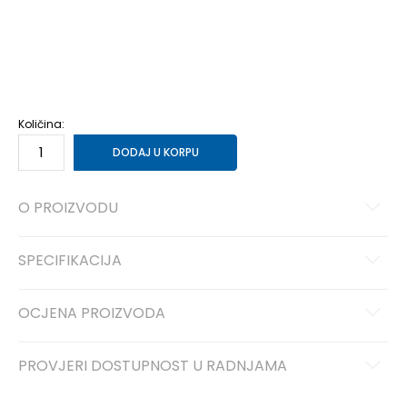
3XL
3XL
XS
XS
S
S
M
M
L
L
XL
XL
2XL
2XL
Količina:
DODAJ U KORPU
O PROIZVODU
SPECIFIKACIJA
OCJENA PROIZVODA
PROVJERI DOSTUPNOST U RADNJAMA