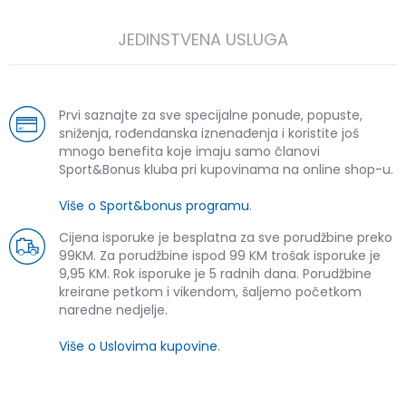
JEDINSTVENA USLUGA
Prvi saznajte za sve specijalne ponude, popuste,
sniženja, rođendanska iznenađenja i koristite još
mnogo benefita koje imaju samo članovi
Sport&Bonus kluba pri kupovinama na online shop-u.
Više o Sport&bonus programu
.
Cijena isporuke je besplatna za sve porudžbine preko
99KM. Za porudžbine ispod 99 KM trošak isporuke je
9,95 KM. Rok isporuke je 5 radnih dana. Porudžbine
kreirane petkom i vikendom, šaljemo početkom
naredne nedjelje.
Više o Uslovima kupovine
.
SLIČNI PROIZVODI