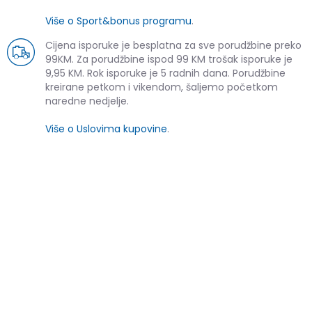
Više o Sport&bonus programu
.
Cijena isporuke je besplatna za sve porudžbine preko
99KM. Za porudžbine ispod 99 KM trošak isporuke je
9,95 KM. Rok isporuke je 5 radnih dana. Porudžbine
kreirane petkom i vikendom, šaljemo početkom
naredne nedjelje.
Više o Uslovima kupovine
.
SLIČNI PROIZVODI