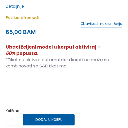
Detaljnije
Posljednji komadi
Obavijesti me o sniženju
65,00
BAM
Ubaci željeni model u korpu i aktiviraj
–
60%
popusta.
*Tiket se aktivira automatski u korpi i ne može se
kombinovati sa S&B tiketima.
S
S
M
M
L
L
XL
XL
2XL
2XL
Količina:
DODAJ U KORPU