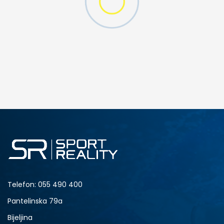
DODAJ U KORPU
S
M
2XL
Telefon:
055 490 400
Pantelinska 79a
Bijeljina