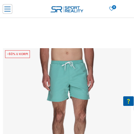
0
PORUČI ONLINE I UŠTEDI
PLAĆANJE NA RATE do 6 mjesečnih rata bez kamate
SAZNAJTE VIŠE
BESPLATNA ISPORUKA u BIH za sve kupovine u vrijednosti preko 99 KM
SAZNAJTE VIŠE
-60% U KORPI
CLICK & COLLECT Platite karticom online i preuzmite u prodavnici po vašem
izboru
SAZNAJTE VIŠE