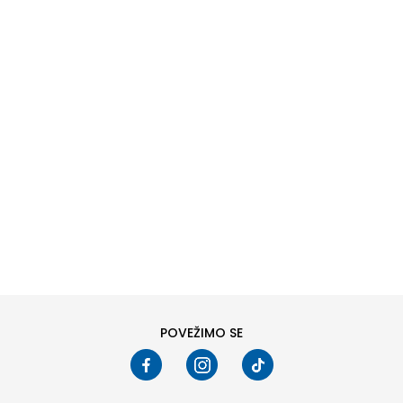
DODAJ U KORPU
L
XL
POVEŽIMO SE