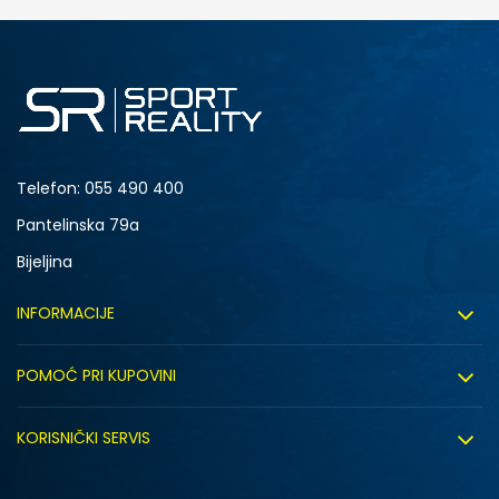
DODAJ U KORPU
S
M
2XL
Telefon:
055 490 400
Pantelinska 79a
Bijeljina
INFORMACIJE
O nama
POMOĆ PRI KUPOVINI
Sport&Bonus program
Uslovi korištenja
Sport&Bonus pravila
KORISNIČKI SERVIS
Uslovi prodaje
Click&Collect
Načini plaćanja
Politika privatnosti