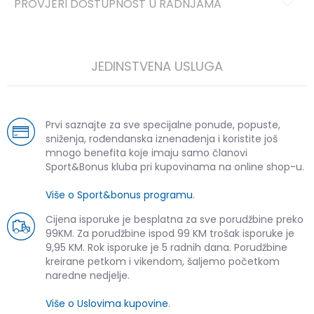
PROVJERI DOSTUPNOST U RADNJAMA
JEDINSTVENA USLUGA
Prvi saznajte za sve specijalne ponude, popuste,
sniženja, rođendanska iznenađenja i koristite još
mnogo benefita koje imaju samo članovi
Sport&Bonus kluba pri kupovinama na online shop-u.
Više o Sport&bonus programu
.
Cijena isporuke je besplatna za sve porudžbine preko
99KM. Za porudžbine ispod 99 KM trošak isporuke je
9,95 KM. Rok isporuke je 5 radnih dana. Porudžbine
kreirane petkom i vikendom, šaljemo početkom
naredne nedjelje.
Više o Uslovima kupovine
.