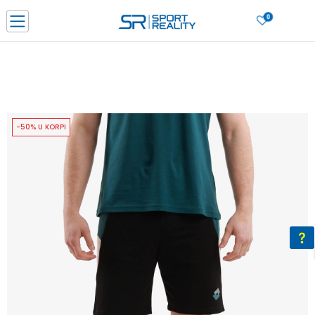
0
PORUČI ONLINE I UŠTEDI
PLAĆANJE NA RATE do 6 mjesečnih rata bez kamate
SAZNAJTE VIŠE
BESPLATNA ISPORUKA u BIH za sve kupovine u vrijednosti preko 99 KM
SAZNAJTE VIŠE
-50% U KORPI
CLICK & COLLECT Platite karticom online i preuzmite u prodavnici po vašem
izboru
SAZNAJTE VIŠE