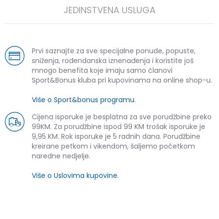
JEDINSTVENA USLUGA
Prvi saznajte za sve specijalne ponude, popuste,
sniženja, rođendanska iznenađenja i koristite još
mnogo benefita koje imaju samo članovi
Sport&Bonus kluba pri kupovinama na online shop-u.
Više o Sport&bonus programu
.
Cijena isporuke je besplatna za sve porudžbine preko
99KM. Za porudžbine ispod 99 KM trošak isporuke je
9,95 KM. Rok isporuke je 5 radnih dana. Porudžbine
kreirane petkom i vikendom, šaljemo početkom
naredne nedjelje.
Više o Uslovima kupovine
.
SLIČNI PROIZVODI