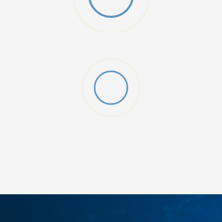
DODAJ U KORPU
S
M
2XL