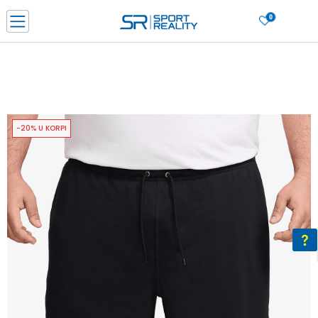
0
PORUČI ONLINE I UŠTEDI
PLAĆANJE NA RATE do 6 mjesečnih rata bez kamate
SAZNAJTE VIŠE
BESPLATNA ISPORUKA u BIH za sve kupovine u vrijednosti preko 99 KM
SAZNAJTE VIŠE
-20% U KORPI
CLICK & COLLECT Platite karticom online i preuzmite u prodavnici po vašem
izboru
SAZNAJTE VIŠE