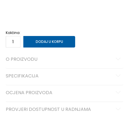
3XL
3XL
XS
XS
S
S
M
M
L
L
XL
XL
2XL
2XL
Količina:
DODAJ U KORPU
O PROIZVODU
SPECIFIKACIJA
OCJENA PROIZVODA
PROVJERI DOSTUPNOST U RADNJAMA