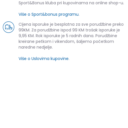
Sport&Bonus kluba pri kupovinama na online shop-u.
Više o Sport&bonus programu
.
Cijena isporuke je besplatna za sve porudžbine preko
99KM. Za porudžbine ispod 99 KM trošak isporuke je
9,95 KM. Rok isporuke je 5 radnih dana. Porudžbine
kreirane petkom i vikendom, šaljemo početkom
naredne nedjelje.
Više o Uslovima kupovine
.
SLIČNI PROIZVODI