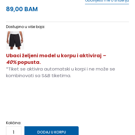
Obavijesti me o sniženju
89,00
BAM
Dostupno u više boja:
Ubaci željeni model u korpu i aktiviraj
–
40%
popusta.
*Tiket se aktivira automatski u korpi i ne može se
kombinovati sa S&B tiketima.
3XL
3XL
XS
XS
S
S
M
M
L
L
XL
XL
2XL
2XL
Količina:
DODAJ U KORPU