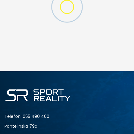
DODAJ U KORPU
S
M
2XL
Telefon:
055 490 400
Pantelinska 79a