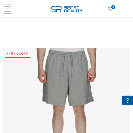
0
PORUČI ONLINE I UŠTEDI
PLAĆANJE NA RATE do 6 mjesečnih rata bez kamate
SAZNAJTE VIŠE
BESPLATNA ISPORUKA u BIH za sve kupovine u vrijednosti preko 99 KM
SAZNAJTE VIŠE
-40% U KORPI
CLICK & COLLECT Platite karticom online i preuzmite u prodavnici po vašem
izboru
SAZNAJTE VIŠE