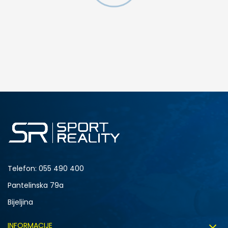
DODAJ U KORPU
S
M
2XL
Telefon:
055 490 400
Pantelinska 79a
Bijeljina
INFORMACIJE