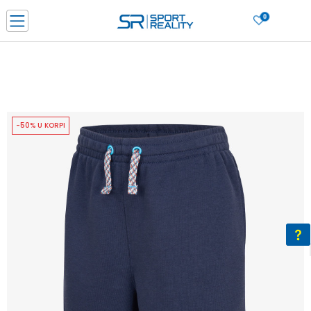
0
PORUČI ONLINE I UŠTEDI
PLAĆANJE NA RATE do 6 mjesečnih rata bez kamate
SAZNAJTE VIŠE
BESPLATNA ISPORUKA u BIH za sve kupovine u vrijednosti preko 99 KM
SAZNAJTE VIŠE
-50% U KORPI
CLICK & COLLECT Platite karticom online i preuzmite u prodavnici po vašem
izboru
SAZNAJTE VIŠE