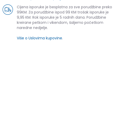
Cijena isporuke je besplatna za sve porudžbine preko
99KM. Za porudžbine ispod 99 KM trošak isporuke je
9,95 KM. Rok isporuke je 5 radnih dana. Porudžbine
kreirane petkom i vikendom, šaljemo početkom
naredne nedjelje.
Više o Uslovima kupovine
.
SLIČNI PROIZVODI