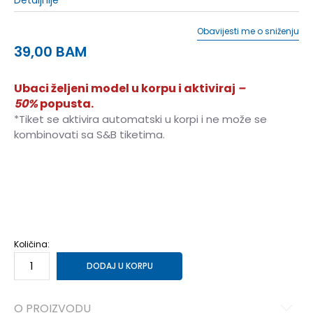
Obavijesti me o sniženju
39,00
BAM
Ubaci željeni model u korpu i aktiviraj
–
50%
popusta.
*Tiket se aktivira automatski u korpi i ne može se
kombinovati sa S&B tiketima.
4
3-4g.
5
4-5g.
6
5-6g.
7
6-7g.
Količina:
DODAJ U KORPU
O PROIZVODU