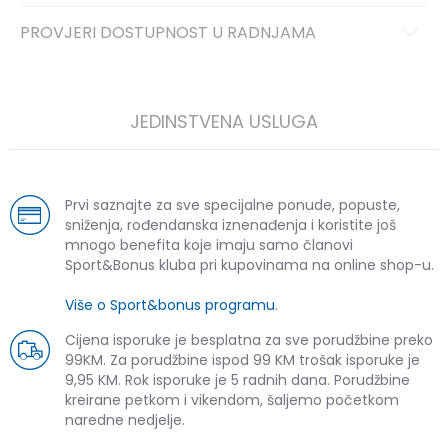
PROVJERI DOSTUPNOST U RADNJAMA
JEDINSTVENA USLUGA
Prvi saznajte za sve specijalne ponude, popuste,
sniženja, rođendanska iznenađenja i koristite još
mnogo benefita koje imaju samo članovi
Sport&Bonus kluba pri kupovinama na online shop-u.
Više o Sport&bonus programu
.
Cijena isporuke je besplatna za sve porudžbine preko
99KM. Za porudžbine ispod 99 KM trošak isporuke je
9,95 KM. Rok isporuke je 5 radnih dana. Porudžbine
kreirane petkom i vikendom, šaljemo početkom
naredne nedjelje.