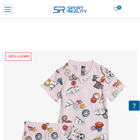
0
PORUČI ONLINE I UŠTEDI
PLAĆANJE NA RATE do 6 mjesečnih rata bez kamate
SAZNAJTE VIŠE
BESPLATNA ISPORUKA u BIH za sve kupovine u vrijednosti preko 99 KM
SAZNAJTE VIŠE
-60% U KORPI
CLICK & COLLECT Platite karticom online i preuzmite u prodavnici po vašem
izboru
SAZNAJTE VIŠE