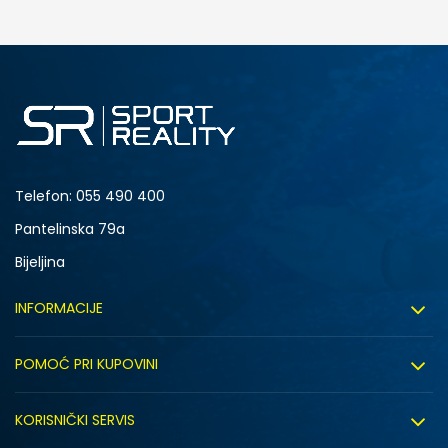
DODAJ U KORPU
6
7
Telefon:
055 490 400
Pantelinska 79a
Bijeljina
INFORMACIJE
O nama
POMOĆ PRI KUPOVINI
Sport&Bonus program
Uslovi korištenja
Sport&Bonus pravila
KORISNIČKI SERVIS
Uslovi prodaje