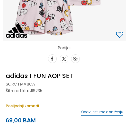
Podijeli
adidas I FUN AOP SET
ŠORC I MAJICA
Šifra artikla:
JI6235
Posljednji komadi
Obavijesti me o sniženju
69,00
BAM