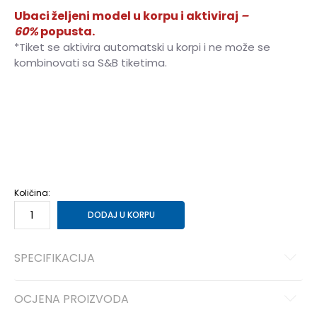
Ubaci željeni model u korpu i aktiviraj
–
60%
popusta.
*Tiket se aktivira automatski u korpi i ne može se
kombinovati sa S&B tiketima.
62
0-3m.
68
3-6m.
74
6-9m.
80
9-12m.
86
12-18m.
92
18-24m.
98
2-3g.
104
3-4g.
Količina:
DODAJ U KORPU
SPECIFIKACIJA
OCJENA PROIZVODA