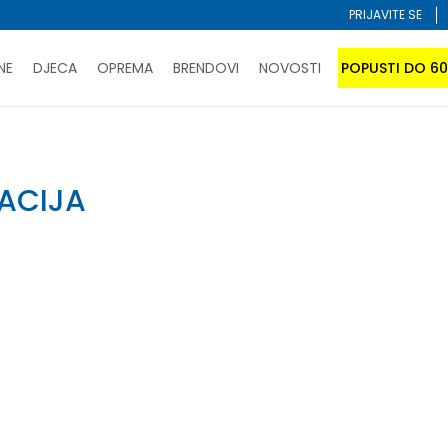
PRIJAVITE SE
NE
DJECA
OPREMA
BRENDOVI
NOVOSTI
POPUSTI DO 6
PORUČI ONLINE I UŠTEDI
ĆANJE NA RATE do 6 mjesečnih rata bez kamate
SAZNAJTE 
SPORUKA u BIH za sve kupovine u vrijednosti preko 99 KM
ACIJA
atite karticom online i preuzmite u prodavnici po vašem 