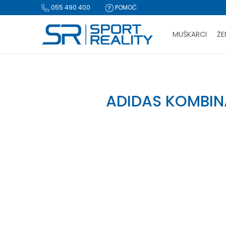
055 490 400
POMOĆ
MUŠKARCI
ŽE
PLA
Sport Reality
adidas kombinacija
BESPLATNA I
ADIDAS KOMBIN
CLICK & COLLECT Pl