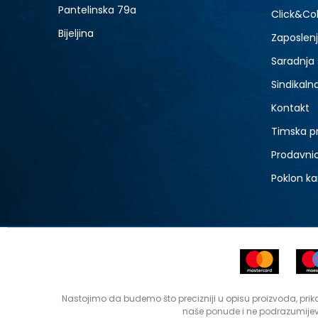
Pantelinska 79a
Click&Col
Bijeljina
Zaposlen
Saradnja
Sindikaln
Kontakt
Timska p
Prodavni
Poklon ka
Nastojimo da budemo što precizniji u opisu proizvoda, prika
naše ponude i ne podrazumijev