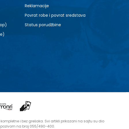
Reklamacije
Povrat robe i povrat sredstava
top)
Status porudžbine
le)
mpletne i bez grešaka. Svi artikli prikazani na sajtu su dio
i pozivom na broj 055/490-400.