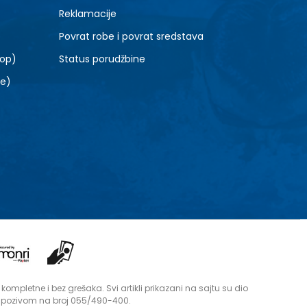
Reklamacije
Povrat robe i povrat sredstava
top)
Status porudžbine
le)
mpletne i bez grešaka. Svi artikli prikazani na sajtu su dio
i pozivom na broj 055/490-400.