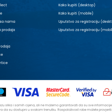
lect
Kako kupiti (desktop)
je
Kako kupiti (mobile)
 sa nama
Uputstvo za registraciju (desk
a prodaja
Uputstvo za registraciju (mobi
rodaja
ce
rtice
zu slika i samih cijena, ali ne možemo garantovati da su sve informacije ko
a da su dostupni u svakom trenutku. Raspoloživost robe možete provjerit