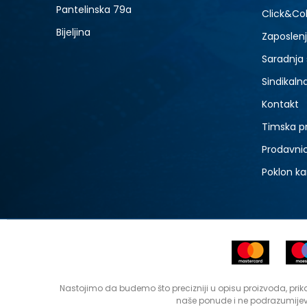
Pantelinska 79a
Click&Col
Bijeljina
Zaposlen
Saradnja
Sindikaln
Kontakt
Timska p
Prodavni
Poklon ka
Nastojimo da budemo što precizniji u opisu proizvoda, prika
naše ponude i ne podrazumijev