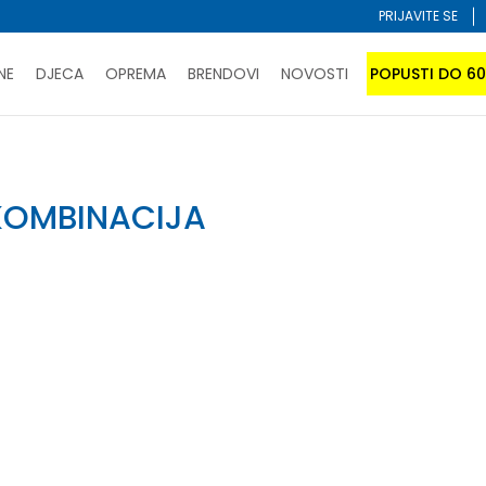
PRIJAVITE SE
NE
DJECA
OPREMA
BRENDOVI
NOVOSTI
POPUSTI DO 6
PORUČI ONLINE I UŠTEDI
ĆANJE NA RATE do 6 mjesečnih rata bez kamate
SAZNAJTE 
SPORUKA u BIH za sve kupovine u vrijednosti preko 99 KM
KOMBINACIJA
atite karticom online i preuzmite u prodavnici po vašem 