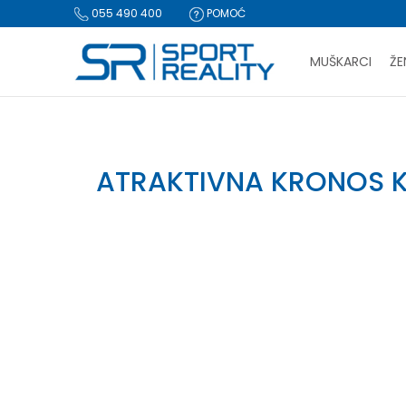
055 490 400
POMOĆ
MUŠKARCI
ŽE
PLA
Sport Reality
Atraktivna Kronos kombinacija
BESPLATNA I
ATRAKTIVNA KRONOS 
CLICK & COLLECT Pl