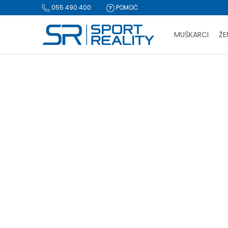
055 490 400
POMOĆ
MUŠKARCI
ŽE
PLA
Sport Reality
Šešir
BESPLATNA I
CLICK & COLLECT Pl
ŠEŠIR
Resetujte filtere
Naziv ili šifra proizvoda
Za iz
PRETRAŽI