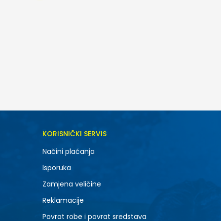
KORISNIČKI SERVIS
Načini plaćanja
Isporuka
Zamjena veličine
Reklamacije
Povrat robe i povrat sredstava