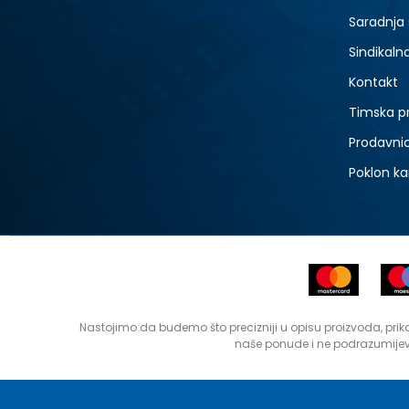
Saradnja
Sindikaln
Kontakt
Timska p
Prodavni
Poklon ka
Nastojimo da budemo što precizniji u opisu proizvoda, prika
naše ponude i ne podrazumijev