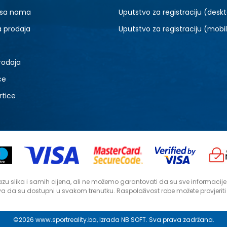
 sa nama
Uputstvo za registraciju (desk
a prodaja
Uputstvo za registraciju (mobi
rodaja
ce
rtice
zu slika i samih cijena, ali ne možemo garantovati da su sve informacije ko
a da su dostupni u svakom trenutku. Raspoloživost robe možete provjerit
©2026
www.sportreality.ba
, Izrada
NB SOFT
. Sva prava zadržana.