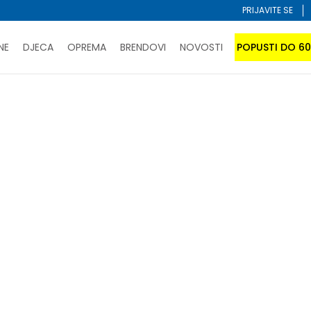
PRIJAVITE SE
NE
DJECA
OPREMA
BRENDOVI
NOVOSTI
POPUSTI DO 6
PORUČI ONLINE I UŠTEDI
ĆANJE NA RATE do 6 mjesečnih rata bez kamate
SAZNAJTE 
SPORUKA u BIH za sve kupovine u vrijednosti preko 99 KM
atite karticom online i preuzmite u prodavnici po vašem 
Sortiraj
abrane kriterijume nisu pronađeni proizvodi!