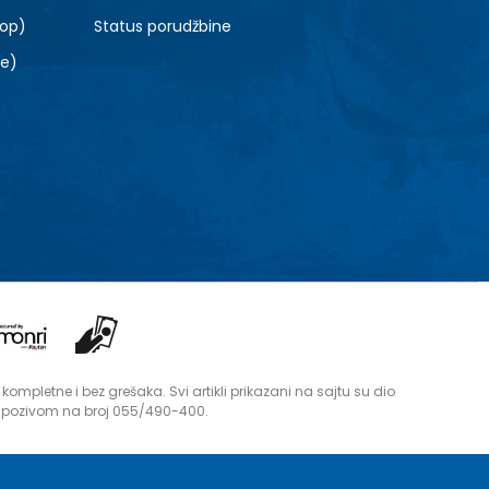
top)
Status porudžbine
le)
mpletne i bez grešaka. Svi artikli prikazani na sajtu su dio
i pozivom na broj 055/490-400.