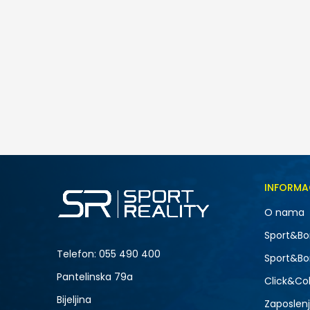
INFORMA
O nama
Sport&Bo
Telefon:
055 490 400
Sport&Bo
Pantelinska 79a
Click&Col
Bijeljina
Zaposlen