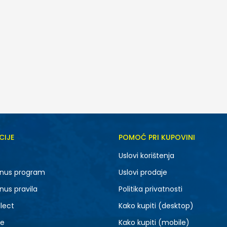
CIJE
POMOĆ PRI KUPOVINI
Uslovi korištenja
nus program
Uslovi prodaje
nus pravila
Politika privatnosti
lect
Kako kupiti (desktop)
je
Kako kupiti (mobile)