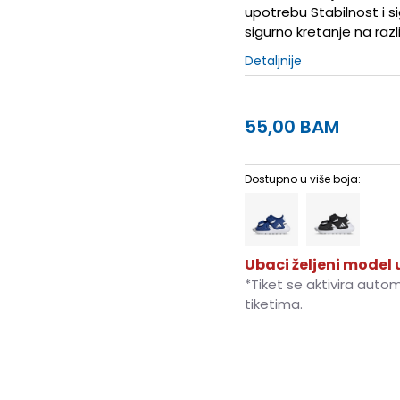
upotrebu Stabilnost i si
sigurno kretanje na ra
Detaljnije
55,00
BAM
Dostupno u više boja:
Ubaci željeni model u
*Tiket se aktivira auto
tiketima.
3K
19
11.5
4K
20
12.5
5