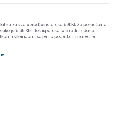
platna za sve porudžbine preko 99KM. Za porudžbine
ruke je 9,95 KM. Rok isporuke je 5 radnih dana.
etkom i vikendom, šaljemo početkom naredne
ine
.