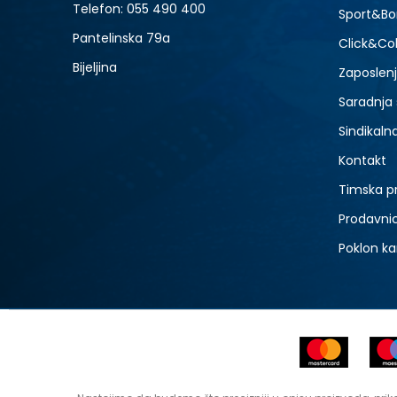
Telefon:
055 490 400
Sport&Bo
Pantelinska 79a
Click&Col
Bijeljina
Zaposlen
Saradnja
Sindikaln
Kontakt
Timska p
Prodavni
Poklon ka