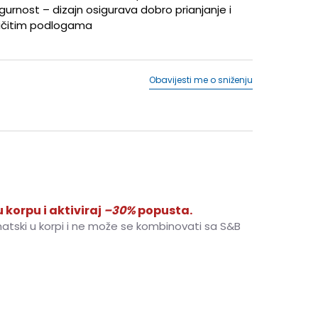
gurnost – dizajn osigurava dobro prianjanje i
zličitim podlogama
Obavijesti me o sniženju
 korpu i aktiviraj
–30%
popusta.
matski u korpi i ne može se kombinovati sa S&B
K
21
12.5
5-K
22
13.5
6K
23
14
6-K
24
14.5