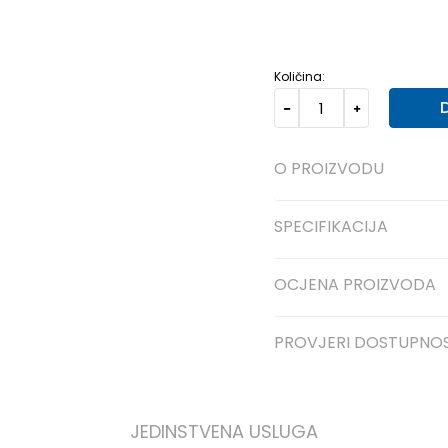
7K
25
15
8K
26
16
9K
Količina:
O PROIZVODU
SPECIFIKACIJA
OCJENA PROIZVODA
PROVJERI DOSTUPNO
JEDINSTVENA USLUGA