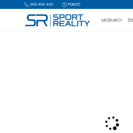
055 490 400
POMOĆ
MUŠKARCI
ŽE
PLA
Sport Reality
Proizvodi
Obuća
Papuče i sandale
San
BESPLATNA I
CLICK & COLLECT Pl
-30% U KORPI