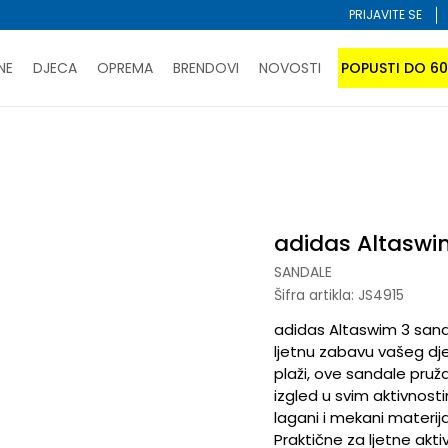
PRIJAVITE SE
NE
DJECA
OPREMA
BRENDOVI
NOVOSTI
POPUSTI DO 6
PORUČI ONLINE I UŠTEDI
ĆANJE NA RATE do 6 mjesečnih rata bez kamate
SAZNAJTE 
dale
adidas Altaswim 3
SPORUKA u BIH za sve kupovine u vrijednosti preko 99 KM
atite karticom online i preuzmite u prodavnici po vašem 
adidas Altaswi
SANDALE
Šifra artikla:
JS4915
adidas Altaswim 3 sand
ljetnu zabavu vašeg dje
plaži, ove sandale pruž
izgled u svim aktivnost
lagani i mekani materija
Praktične za ljetne akt