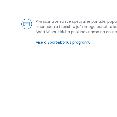
Prvi saznajte za sve specijalne ponude, popu
iznenađenja i koristite još mnogo benefita k
Sport&Bonus kluba pri kupovinama na online
Više o Sport&bonus programu
.
-50% U KORPI