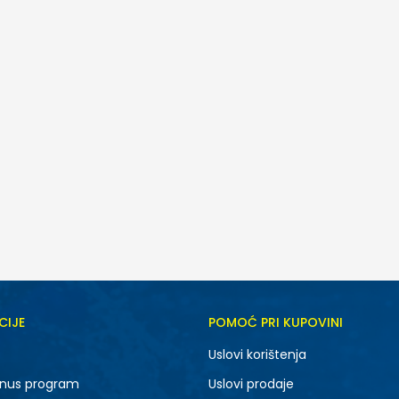
CIJE
POMOĆ PRI KUPOVINI
22-23
25-26
Uslovi korištenja
27
nus program
Uslovi prodaje