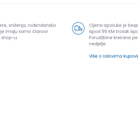
ste, sniženja, rođendanska
Cijena isporuke je bes
oje imaju samo članovi
ispod 99 KM trošak ispo
 shop-u.
Porudžbine kreirane p
nedjelje.
Više o Uslovima kupov
SLIČNI PROIZVODI