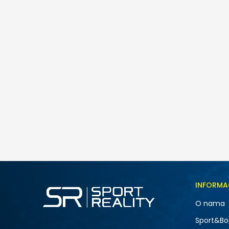
Ipanema Cuddly
55,00
BAM
Veličina
INFORMA
19-20
O nama
24
-50% U KORPI
Sport&Bo