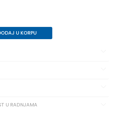
27
16.5
DODAJ U KORPU
ST U RADNJAMA