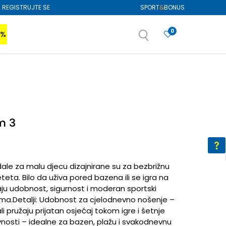
REGISTRUJTE SE
SPORT
&
BONUS
0
0%
VIŠE
SAZNAJTE VIŠE
izboru
SAZNAJTE VIŠE
m 3
ale za malu djecu dizajnirane su za bezbrižnu
teta. Bilo da uživa pored bazena ili se igra na
aju udobnost, sigurnost i moderan sportski
ima.Detalji: Udobnost za cjelodnevno nošenje –
li pružaju prijatan osjećaj tokom igre i šetnje
ivnosti – idealne za bazen, plažu i svakodnevnu