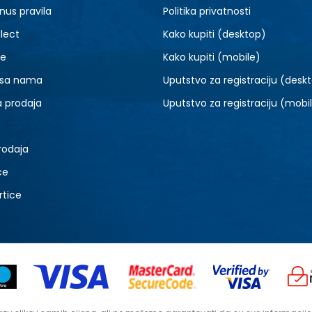
nus pravila
Politika privatnosti
lect
Kako kupiti (desktop)
je
Kako kupiti (mobile)
 sa nama
Uputstvo za registraciju (desk
a prodaja
Uputstvo za registraciju (mobi
rodaja
ce
rtice