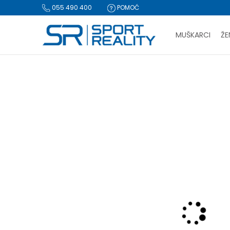
055 490 400
POMOĆ
MUŠKARCI
ŽE
PLA
Sport Reality
Proizvodi
Obuća
Papuče i sandale
San
BESPLATNA I
CLICK & COLLECT Pl
-30% U KORPI