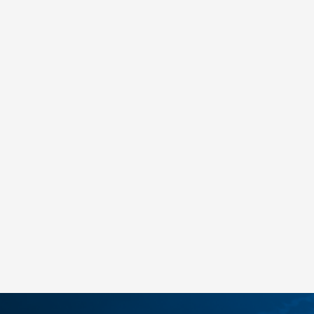
Ipanema Cuddly
55,00
BAM