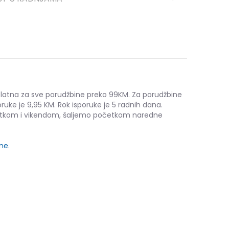
platna za sve porudžbine preko 99KM. Za porudžbine
ruke je 9,95 KM. Rok isporuke je 5 radnih dana.
etkom i vikendom, šaljemo početkom naredne
ine
.