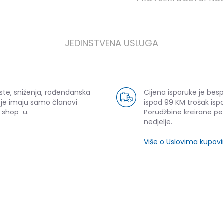
JEDINSTVENA USLUGA
ste, sniženja, rođendanska
Cijena isporuke je bes
oje imaju samo članovi
ispod 99 KM trošak ispo
 shop-u.
Porudžbine kreirane p
nedjelje.
Više o Uslovima kupov
SLIČNI PROIZVODI