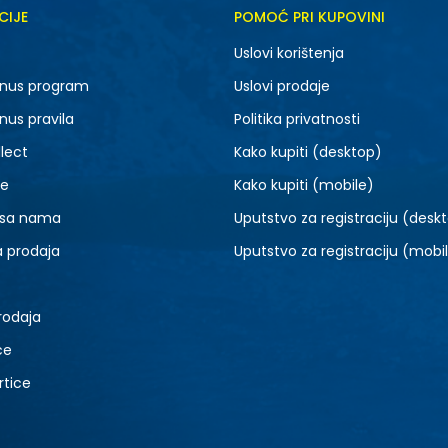
CIJE
POMOĆ PRI KUPOVINI
22-23
25-26
Uslovi korištenja
27
nus program
Uslovi prodaje
nus pravila
Politika privatnosti
lect
Kako kupiti (desktop)
je
Kako kupiti (mobile)
 sa nama
Uputstvo za registraciju (desk
a prodaja
Uputstvo za registraciju (mobi
rodaja
ce
rtice