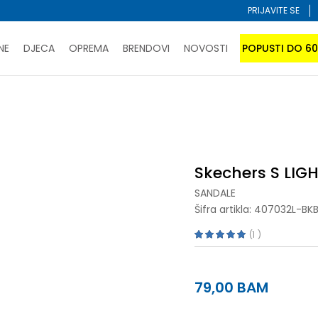
PRIJAVITE SE
NE
DJECA
OPREMA
BRENDOVI
NOVOSTI
POPUSTI DO 6
PORUČI ONLINE I UŠTEDI
ĆANJE NA RATE do 6 mjesečnih rata bez kamate
SAZNAJTE 
dale
Skechers S LIGHTS-SOLA GLOW S
SPORUKA u BIH za sve kupovine u vrijednosti preko 99 KM
atite karticom online i preuzmite u prodavnici po vašem 
Skechers S LIG
SANDALE
Šifra artikla:
407032L-BKB
1
79,00
BAM