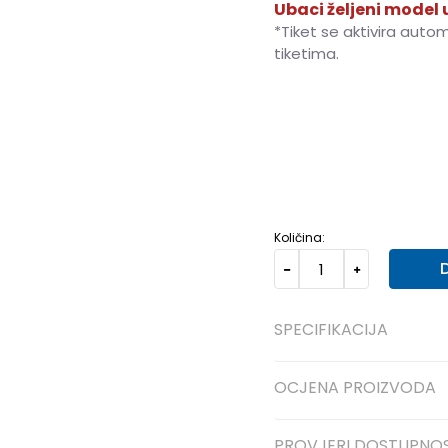
Ubaci željeni model u
*Tiket se aktivira auto
tiketima.
28
28
17.5
28.5
28.5
18
33
33
20.5
34
34
21.5
Količina:
SPECIFIKACIJA
OCJENA PROIZVODA
PROVJERI DOSTUPNO