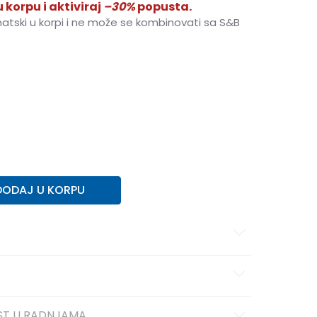
 korpu i aktiviraj
–30%
popusta.
matski u korpi i ne može se kombinovati sa S&B
29
29
18.5
30
30
19
31
31
19.5
32
32
20
35
35
22
27
27
16.5
DODAJ U KORPU
ST U RADNJAMA