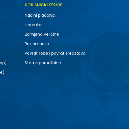
DODAJ U KORPU
KORISNIČKI SERVIS
21
Načini plaćanja
Isporuka
Zamjena veličine
Reklamacije
Povrat robe i povrat sredstava
top)
Status porudžbine
le)