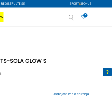
REGISTRUJTE SE
SPORT
&
BONUS
0
0%
VIŠE
SAZNAJTE VIŠE
izboru
SAZNAJTE VIŠE
HTS-SOLA GLOW S
L
Obavijesti me o sniženju