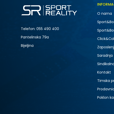
Veličina
INFORMA
19-20
O nama
24
-50% U KORPI
Sport&Bo
Telefon:
055 490 400
Sport&Bo
Pantelinska 79a
Click&Col
Bijeljina
Zaposlen
Saradnja
Sindikaln
Kontakt
Timska p
Prodavni
Poklon ka