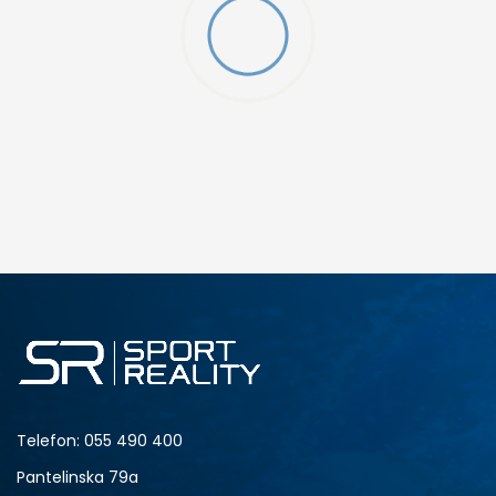
DAL KIDS
DODAJ U KORPU
34-35
30
33
27
Telefon:
055 490 400
Pantelinska 79a