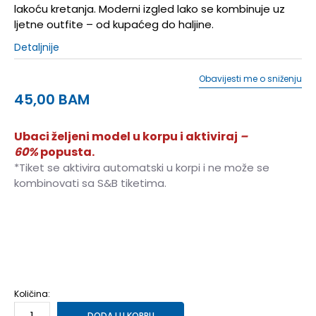
lakoću kretanja. Moderni izgled lako se kombinuje uz
ljetne outfite – od kupaćeg do haljine.
Detaljnije
Obavijesti me o sniženju
45,00
BAM
Ubaci željeni model u korpu i aktiviraj
–
60%
popusta.
*Tiket se aktivira automatski u korpi i ne može se
kombinovati sa S&B tiketima.
41-42
41-42
36
36
37
37
38
38
39
39
40
40
Količina:
DODAJ U KORPU