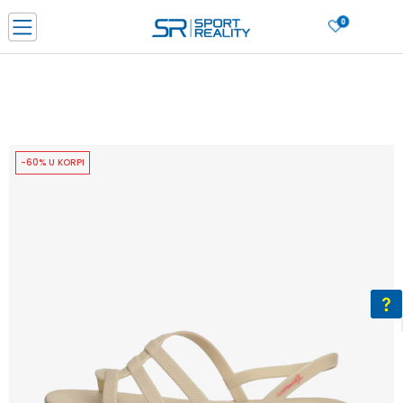
0
PORUČI ONLINE I UŠTEDI
PLAĆANJE NA RATE do 6 mjesečnih rata bez kamate
SAZNAJTE VIŠE
BESPLATNA ISPORUKA u BIH za sve kupovine u vrijednosti preko 99 KM
SAZNAJTE VIŠE
-60% U KORPI
CLICK & COLLECT Platite karticom online i preuzmite u prodavnici po vašem
izboru
SAZNAJTE VIŠE