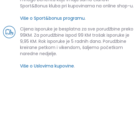
Sport&Bonus kluba pri kupovinama na online shop-u.
Više o Sport&bonus programu
.
Cijena isporuke je besplatna za sve porudžbine preko
99KM. Za porudžbine ispod 99 KM trošak isporuke je
9,95 KM. Rok isporuke je 5 radnih dana. Porudžbine
kreirane petkom i vikendom, šaljemo početkom
naredne nedjelje.
Više o Uslovima kupovine
.
SLIČNI PROIZVODI