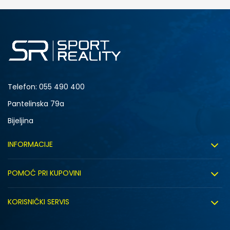
DODAJ U KORPU
34-35
30
33
27
Telefon:
055 490 400
Pantelinska 79a
Bijeljina
INFORMACIJE
O nama
POMOĆ PRI KUPOVINI
Sport&Bonus program
Uslovi korištenja
Sport&Bonus pravila
KORISNIČKI SERVIS
Uslovi prodaje
Click&Collect
Načini plaćanja
Politika privatnosti