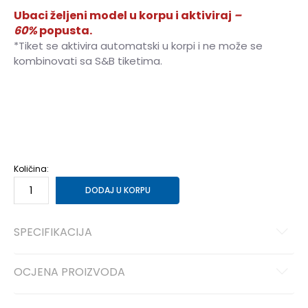
Ubaci željeni model u korpu i aktiviraj
–
60%
popusta.
*Tiket se aktivira automatski u korpi i ne može se
kombinovati sa S&B tiketima.
19-20
19-20
22-23
22-23
25-26
25-26
21
20-21
Količina:
DODAJ U KORPU
SPECIFIKACIJA
OCJENA PROIZVODA