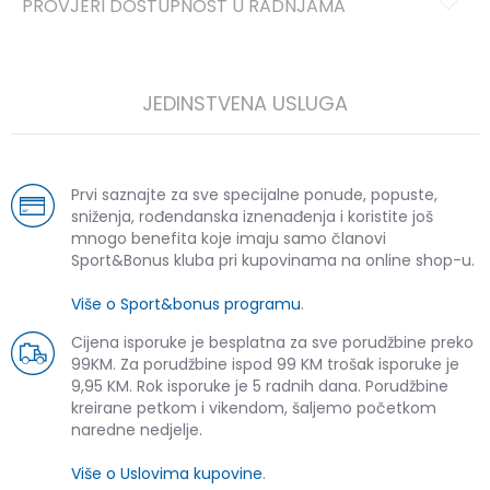
PROVJERI DOSTUPNOST U RADNJAMA
JEDINSTVENA USLUGA
Prvi saznajte za sve specijalne ponude, popuste,
sniženja, rođendanska iznenađenja i koristite još
mnogo benefita koje imaju samo članovi
Sport&Bonus kluba pri kupovinama na online shop-u.
Više o Sport&bonus programu
.
Cijena isporuke je besplatna za sve porudžbine preko
99KM. Za porudžbine ispod 99 KM trošak isporuke je
9,95 KM. Rok isporuke je 5 radnih dana. Porudžbine
kreirane petkom i vikendom, šaljemo početkom
naredne nedjelje.
Više o Uslovima kupovine
.