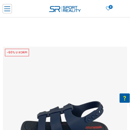
0
PORUČI ONLINE I UŠTEDI
PLAĆANJE NA RATE do 6 mjesečnih rata bez kamate
SAZNAJTE VIŠE
BESPLATNA ISPORUKA u BIH za sve kupovine u vrijednosti preko 99 KM
SAZNAJTE VIŠE
-60% U KORPI
CLICK & COLLECT Platite karticom online i preuzmite u prodavnici po vašem
izboru
SAZNAJTE VIŠE