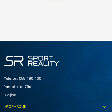
DODAJ U KORPU
34-35
30
33
27
Telefon:
055 490 400
Pantelinska 79a
Bijeljina
INFORMACIJE