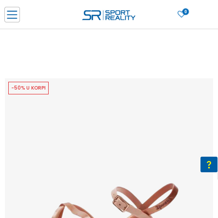
0
PORUČI ONLINE I UŠTEDI
PLAĆANJE NA RATE do 6 mjesečnih rata bez kamate
SAZNAJTE VIŠE
BESPLATNA ISPORUKA u BIH za sve kupovine u vrijednosti preko 99 KM
SAZNAJTE VIŠE
-50% U KORPI
CLICK & COLLECT Platite karticom online i preuzmite u prodavnici po vašem
izboru
SAZNAJTE VIŠE