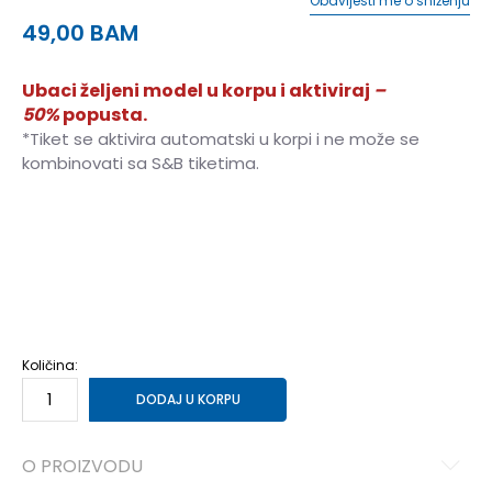
Obavijesti me o sniženju
49,00
BAM
Ubaci željeni model u korpu i aktiviraj
–
50%
popusta.
*Tiket se aktivira automatski u korpi i ne može se
kombinovati sa S&B tiketima.
35-36
35-36
41-42
41-42
37
37
38
38
39
39
40
40
Količina:
DODAJ U KORPU
O PROIZVODU