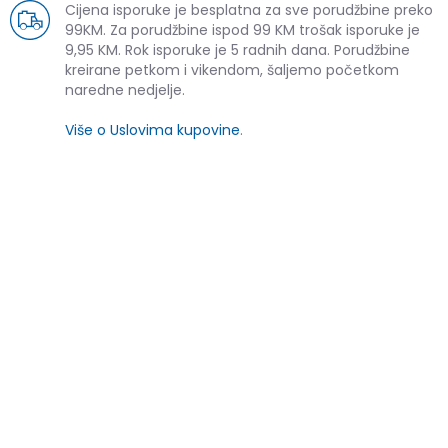
Cijena isporuke je besplatna za sve porudžbine preko
99KM. Za porudžbine ispod 99 KM trošak isporuke je
9,95 KM. Rok isporuke je 5 radnih dana. Porudžbine
kreirane petkom i vikendom, šaljemo početkom
naredne nedjelje.
Više o Uslovima kupovine
.
SLIČNI PROIZVODI