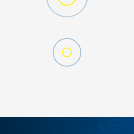
DAL KIDS
DODAJ U KORPU
34-35
30
33
27