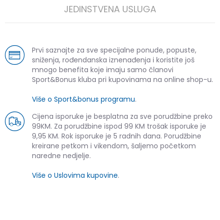
JEDINSTVENA USLUGA
Prvi saznajte za sve specijalne ponude, popuste,
sniženja, rođendanska iznenađenja i koristite još
mnogo benefita koje imaju samo članovi
Sport&Bonus kluba pri kupovinama na online shop-u.
Više o Sport&bonus programu
.
Cijena isporuke je besplatna za sve porudžbine preko
99KM. Za porudžbine ispod 99 KM trošak isporuke je
9,95 KM. Rok isporuke je 5 radnih dana. Porudžbine
kreirane petkom i vikendom, šaljemo početkom
naredne nedjelje.
Više o Uslovima kupovine
.
SLIČNI PROIZVODI