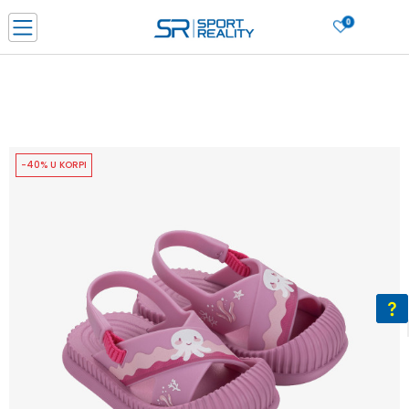
0
PORUČI ONLINE I UŠTEDI
PLAĆANJE NA RATE do 6 mjesečnih rata bez kamate
SAZNAJTE VIŠE
BESPLATNA ISPORUKA u BIH za sve kupovine u vrijednosti preko 99 KM
SAZNAJTE VIŠE
-40% U KORPI
CLICK & COLLECT Platite karticom online i preuzmite u prodavnici po vašem
izboru
SAZNAJTE VIŠE