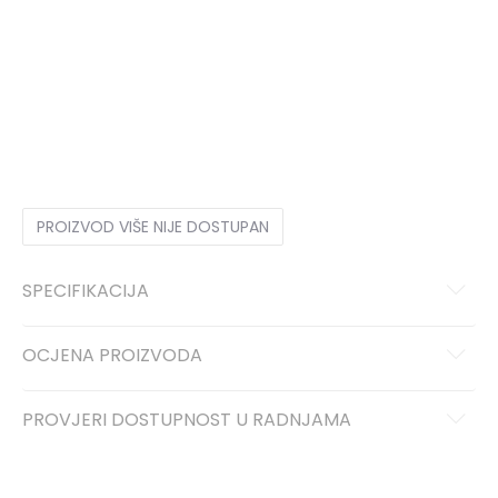
19-20
19-20
22-23
22-23
25-26
25-26
21
21
24
24
27
27
PROIZVOD VIŠE NIJE DOSTUPAN
SPECIFIKACIJA
OCJENA PROIZVODA
PROVJERI DOSTUPNOST U RADNJAMA