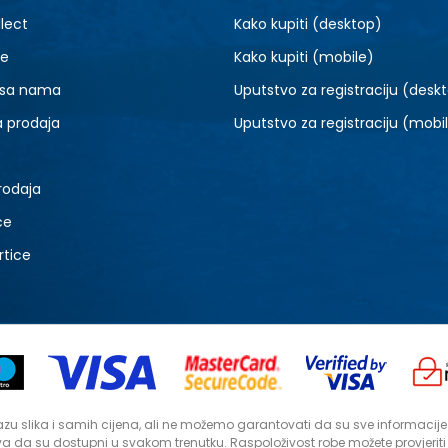
lect
Kako kupiti (desktop)
je
Kako kupiti (mobile)
 sa nama
Uputstvo za registraciju (desk
a prodaja
Uputstvo za registraciju (mobi
rodaja
ce
rtice
zu slika i samih cijena, ali ne možemo garantovati da su sve informacije ko
a da su dostupni u svakom trenutku. Raspoloživost robe možete provjerit