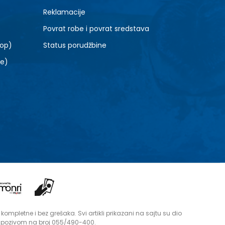
Reklamacije
Povrat robe i povrat sredstava
top)
Status porudžbine
le)
mpletne i bez grešaka. Svi artikli prikazani na sajtu su dio
i pozivom na broj 055/490-400.