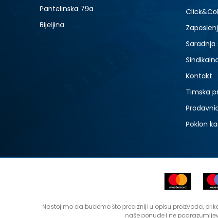
Pantelinska 79a
Click&Col
Bijeljina
Zaposlen
Saradnja
Sindikaln
Kontakt
Timska p
Prodavni
Poklon ka
Nastojimo da budemo što precizniji u opisu proizvoda, prika
naše ponude i ne podrazumijev