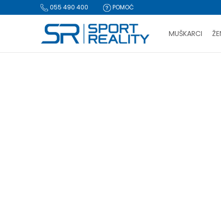
055 490 400
POMOĆ
MUŠKARCI
ŽE
PLA
Sport Reality
Proizvodi
Oprema
Rukavice i šalovi
Šal
BESPLATNA I
CLICK & COLLECT Pl
ŠAL
Rukavice
(23)
Resetujte filtere
Za iz
Naziv ili šifra proizvoda