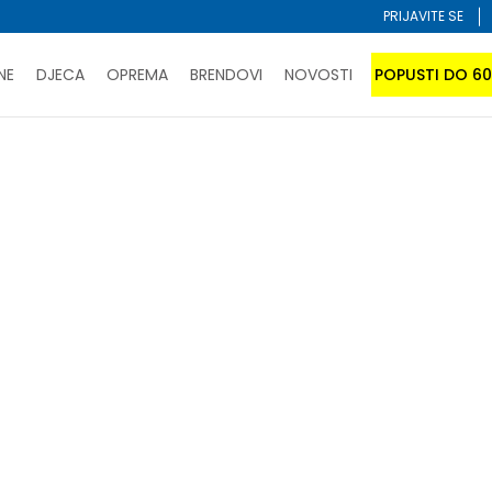
PRIJAVITE SE
NE
DJECA
OPREMA
BRENDOVI
NOVOSTI
POPUSTI DO 6
PORUČI ONLINE I UŠTEDI
ĆANJE NA RATE do 6 mjesečnih rata bez kamate
SAZNAJTE 
SPORUKA u BIH za sve kupovine u vrijednosti preko 99 KM
atite karticom online i preuzmite u prodavnici po vašem 
Sortiraj
abrane kriterijume nisu pronađeni proizvodi!