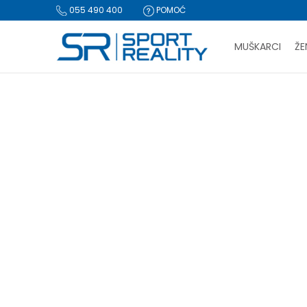
055 490 400
POMOĆ
MUŠKARCI
ŽE
PLA
Sport Reality
Proizvodi
Oprema
Sprave i tegovi
Ruko
BESPLATNA I
CLICK & COLLECT Pl
RUKOHVAT ZA SKLEKOVE
Fitness rekvizit
(3)
Teg
(8)
Vratilo
(2)
Za iz
Traka za trčanje
(2)
Klupa za trening
(4)
Resetujte filtere