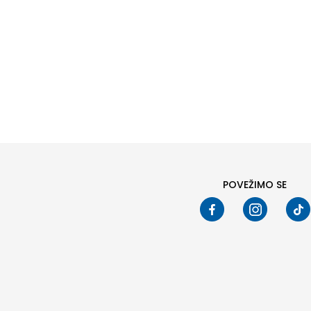
Naziv ili šifra proizvoda
PRETRAŽI
POVEŽIMO SE