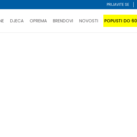
PRIJAVITE SE
NE
DJECA
OPREMA
BRENDOVI
NOVOSTI
POPUSTI DO 6
PORUČI ONLINE I UŠTEDI
ĆANJE NA RATE do 6 mjesečnih rata bez kamate
SAZNAJTE 
hvat za sklekove
SPORUKA u BIH za sve kupovine u vrijednosti preko 99 KM
atite karticom online i preuzmite u prodavnici po vašem 
Sortiraj
abrane kriterijume nisu pronađeni proizvodi!