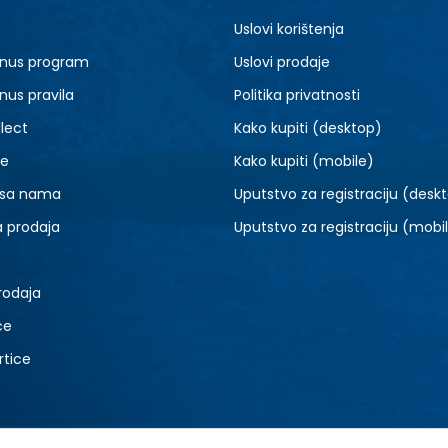
Uslovi korištenja
nus program
Uslovi prodaje
nus pravila
Politika privatnosti
lect
Kako kupiti (desktop)
je
Kako kupiti (mobile)
 sa nama
Uputstvo za registraciju (desk
a prodaja
Uputstvo za registraciju (mobi
rodaja
ce
rtice