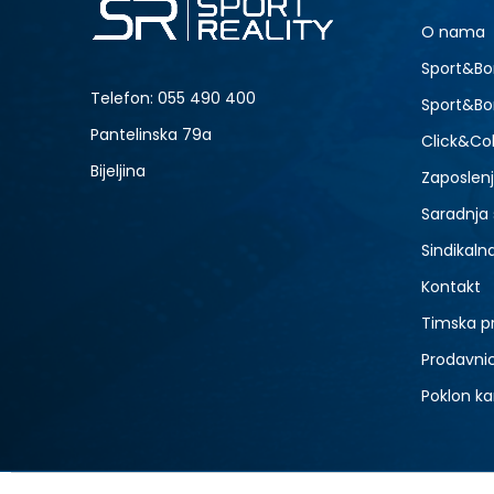
O nama
Sport&Bo
Telefon:
055 490 400
Sport&Bo
Pantelinska 79a
Click&Col
Bijeljina
Zaposlen
Saradnja
Sindikaln
Kontakt
Timska p
Prodavni
Poklon ka