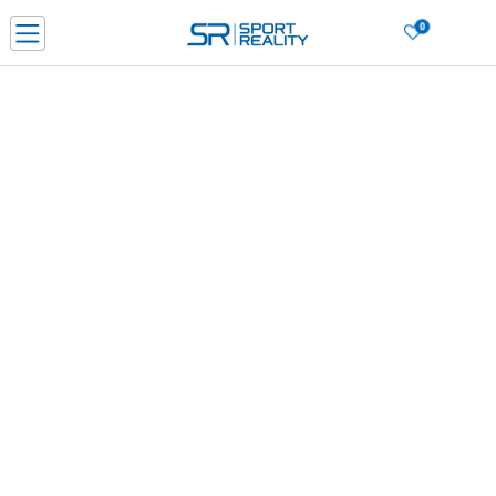
0
PORUČI ONLINE I UŠTEDI
PLAĆANJE NA RATE do 6 mjesečnih rata bez kamate
SAZNAJTE VIŠE
BESPLATNA ISPORUKA u BIH za sve kupovine u vrijednosti preko 99 KM
SAZNAJTE VIŠE
CLICK & COLLECT Platite karticom online i preuzmite u prodavnici po vašem
izboru
SAZNAJTE VIŠE