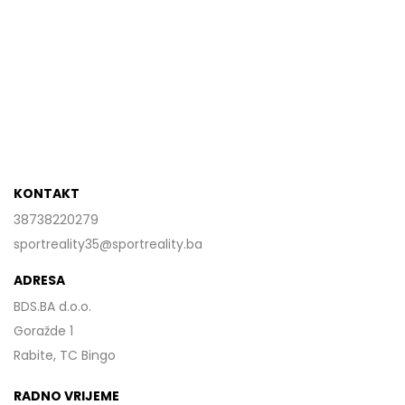
KONTAKT
38738220279
sportreality35@sportreality.ba
ADRESA
BDS.BA d.o.o.
Goražde 1
Rabite, TC Bingo
RADNO VRIJEME