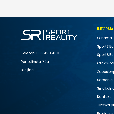
INFORMA
O nama
Sport&Bo
Telefon:
055 490 400
Sport&Bo
Pantelinska 79a
Click&Col
Bijeljina
Zaposlen
Saradnja
Sindikaln
Kontakt
Timska p
Prodavni