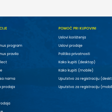
CIJE
POMOĆ PRI KUPOVINI
Uslovi korištenja
nus program
Uslovi prodaje
nus pravila
Politika privatnosti
lect
Kako kupiti (desktop)
je
Kako kupiti (mobile)
 sa nama
Uputstvo za registraciju (desk
a prodaja
Uputstvo za registraciju (mobi
rodaja
ce