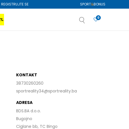
REGISTRUJTE SE
SPORT
&
BONUS
0
0%
VIŠE
SAZNAJTE VIŠE
izboru
SAZNAJTE VIŠE
KONTAKT
38730260260
sportreality34@sportreality.ba
ADRESA
BDS.BA d.o.o.
Bugojno
Ciglane bb, TC Bingo