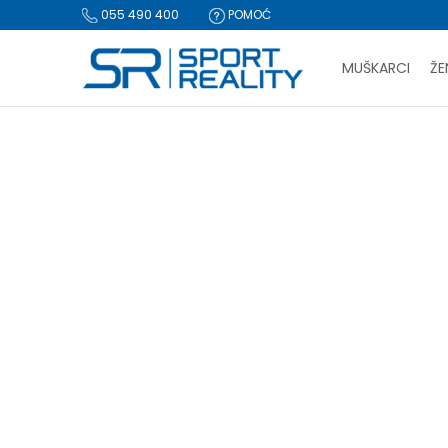
055 490 400
POMOĆ
MUŠKARCI
ŽE
PLA
BESPLATNA I
Pretražite
CLICK & COLLECT Pl
Izaberite prodavnicu: