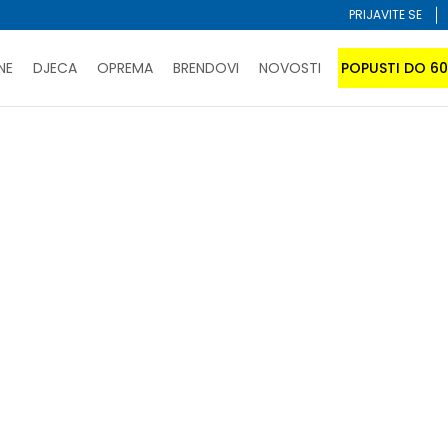
PRIJAVITE SE
NE
DJECA
OPREMA
BRENDOVI
NOVOSTI
POPUSTI DO 6
PORUČI ONLINE I UŠTEDI
ĆANJE NA RATE do 6 mjesečnih rata bez kamate
SAZNAJTE 
SPORUKA u BIH za sve kupovine u vrijednosti preko 99 KM
atite karticom online i preuzmite u prodavnici po vašem 