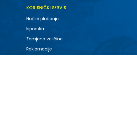
KORISNIČKI SERVIS
Načini plaćanja
Isporuka
Zamjena veličine
Reklamacije
Povrat robe i povrat sredstava
top)
Status porudžbine
le)