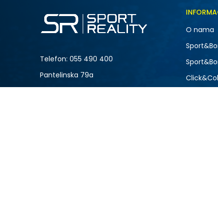
INFORMA
O nama
Sport&Bo
Telefon:
055 490 400
Sport&Bo
Pantelinska 79a
Click&Col
Bijeljina
Zaposlen
Saradnja
Sindikaln
Kontakt
Timska p
Prodavni
Poklon ka