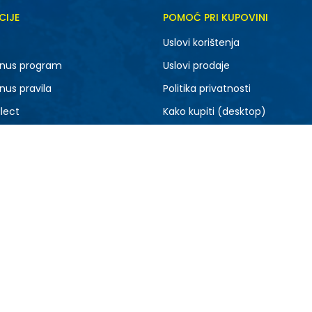
CIJE
POMOĆ PRI KUPOVINI
Uslovi korištenja
nus program
Uslovi prodaje
nus pravila
Politika privatnosti
lect
Kako kupiti (desktop)
je
Kako kupiti (mobile)
 sa nama
Uputstvo za registraciju (desk
a prodaja
Uputstvo za registraciju (mobi
rodaja
ce
rtice