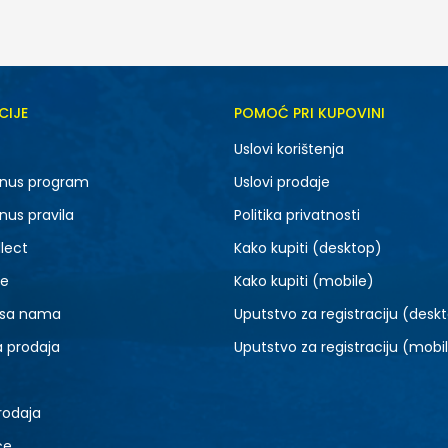
CIJE
POMOĆ PRI KUPOVINI
Uslovi korištenja
nus program
Uslovi prodaje
nus pravila
Politika privatnosti
lect
Kako kupiti (desktop)
je
Kako kupiti (mobile)
 sa nama
Uputstvo za registraciju (desk
a prodaja
Uputstvo za registraciju (mobi
rodaja
ce