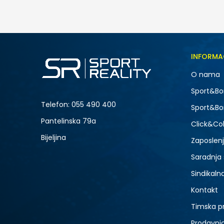
INFORMA
O nama
Sport&Bo
Telefon:
055 490 400
Sport&Bo
Pantelinska 79a
Click&Col
Bijeljina
Zaposlen
Saradnja
Sindikaln
Kontakt
Timska p
Prodavni