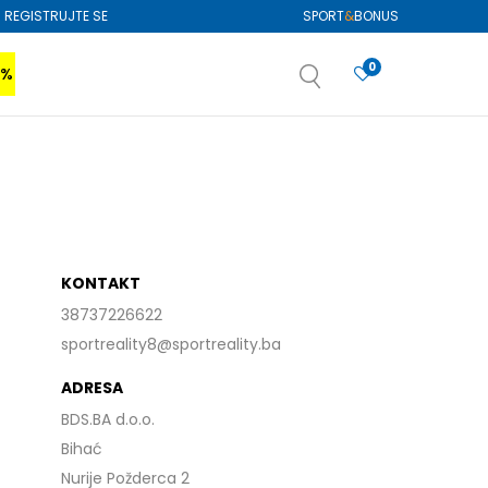
REGISTRUJTE SE
SPORT
&
BONUS
0
0%
VIŠE
SAZNAJTE VIŠE
izboru
SAZNAJTE VIŠE
KONTAKT
38737226622
sportreality8@sportreality.ba
ADRESA
BDS.BA d.o.o.
Bihać
Nurije Požderca 2