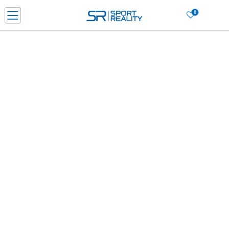
0
PORUČI ONLINE I UŠTEDI
PLAĆANJE NA RATE do 6 mjesečnih rata bez kamate
SAZNAJTE VIŠE
BESPLATNA ISPORUKA u BIH za sve kupovine u vrijednosti preko 99 KM
SAZNAJTE VIŠE
CLICK & COLLECT Platite karticom online i preuzmite u prodavnici po vašem
izboru
SAZNAJTE VIŠE