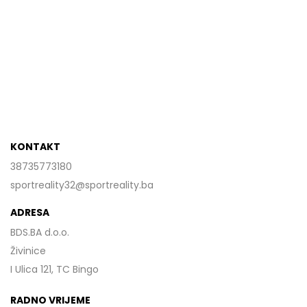
KONTAKT
38735773180
sportreality32@sportreality.ba
ADRESA
BDS.BA d.o.o.
Živinice
I Ulica 121, TC Bingo
RADNO VRIJEME