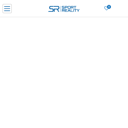
0
PORUČI ONLINE I UŠTEDI
PLAĆANJE NA RATE do 6 mjesečnih rata bez kamate
SAZNAJTE VIŠE
BESPLATNA ISPORUKA u BIH za sve kupovine u vrijednosti preko 99 KM
SAZNAJTE VIŠE
CLICK & COLLECT Platite karticom online i preuzmite u prodavnici po vašem
izboru
SAZNAJTE VIŠE