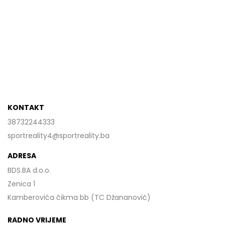
KONTAKT
38732244333
sportreality4@sportreality.ba
ADRESA
BDS.BA d.o.o.
Zenica 1
Kamberovića čikma bb (TC Džananović)
RADNO VRIJEME