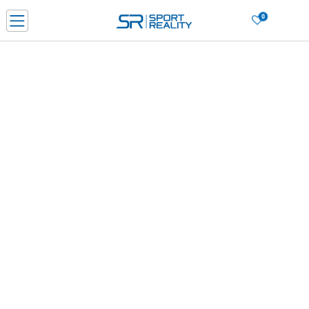
0
PORUČI ONLINE I UŠTEDI
PLAĆANJE NA RATE do 6 mjesečnih rata bez kamate
SAZNAJTE VIŠE
BESPLATNA ISPORUKA u BIH za sve kupovine u vrijednosti preko 99 KM
SAZNAJTE VIŠE
CLICK & COLLECT Platite karticom online i preuzmite u prodavnici po vašem
izboru
SAZNAJTE VIŠE