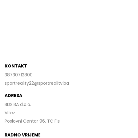
KONTAKT
38730712800
sportreality22@sportreality.ba
ADRESA
BDS.BA d.o.o.
Vitez
Poslovni Centar 96, TC Fis
RADNO VRIJEME