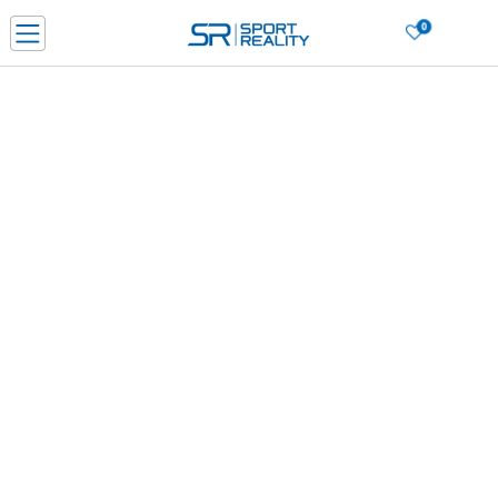
0
PORUČI ONLINE I UŠTEDI
PLAĆANJE NA RATE do 6 mjesečnih rata bez kamate
SAZNAJTE VIŠE
BESPLATNA ISPORUKA u BIH za sve kupovine u vrijednosti preko 99 KM
SAZNAJTE VIŠE
CLICK & COLLECT Platite karticom online i preuzmite u prodavnici po vašem
izboru
SAZNAJTE VIŠE