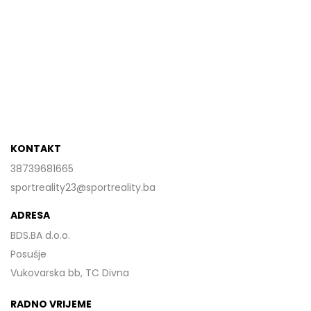
KONTAKT
38739681665
sportreality23@sportreality.ba
ADRESA
BDS.BA d.o.o.
Posušje
Vukovarska bb, TC Divna
RADNO VRIJEME