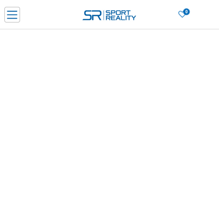
0
PORUČI ONLINE I UŠTEDI
PLAĆANJE NA RATE do 6 mjesečnih rata bez kamate
SAZNAJTE VIŠE
BESPLATNA ISPORUKA u BIH za sve kupovine u vrijednosti preko 99 KM
SAZNAJTE VIŠE
CLICK & COLLECT Platite karticom online i preuzmite u prodavnici po vašem
izboru
SAZNAJTE VIŠE