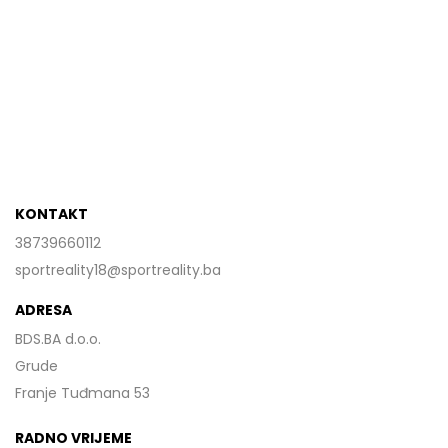
KONTAKT
38739660112
sportreality18@sportreality.ba
ADRESA
BDS.BA d.o.o.
Grude
Franje Tuđmana 53
RADNO VRIJEME