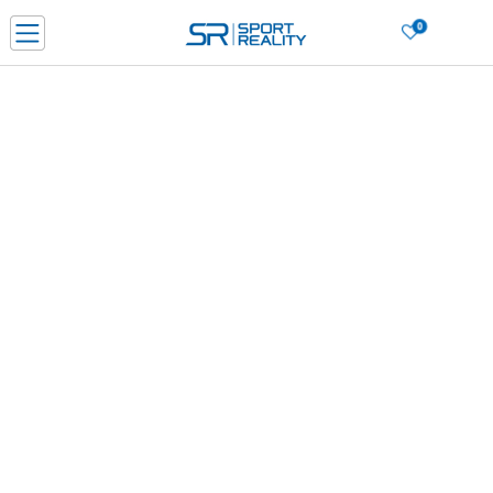
0
PORUČI ONLINE I UŠTEDI
PLAĆANJE NA RATE do 6 mjesečnih rata bez kamate
SAZNAJTE VIŠE
BESPLATNA ISPORUKA u BIH za sve kupovine u vrijednosti preko 99 KM
SAZNAJTE VIŠE
CLICK & COLLECT Platite karticom online i preuzmite u prodavnici po vašem
izboru
SAZNAJTE VIŠE