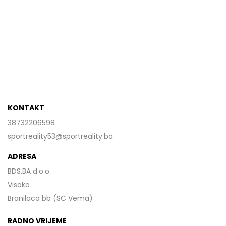
KONTAKT
38732206598
sportreality53@sportreality.ba
ADRESA
BDS.BA d.o.o.
Visoko
Branilaca bb (SC Vema)
RADNO VRIJEME