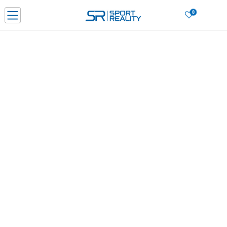
0
PORUČI ONLINE I UŠTEDI
PLAĆANJE NA RATE do 6 mjesečnih rata bez kamate
SAZNAJTE VIŠE
BESPLATNA ISPORUKA u BIH za sve kupovine u vrijednosti preko 99 KM
SAZNAJTE VIŠE
CLICK & COLLECT Platite karticom online i preuzmite u prodavnici po vašem
izboru
SAZNAJTE VIŠE