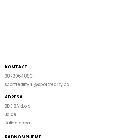
KONTAKT
38730648801
sportreality41@sportreality.ba
ADRESA
BDS.BA d.o.o.
Jajce
Kulina bana 1
RADNO VRIJEME