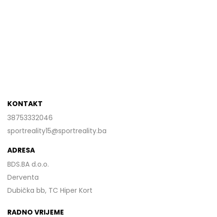
KONTAKT
38753332046
sportreality15@sportreality.ba
ADRESA
BDS.BA d.o.o.
Derventa
Dubička bb, TC Hiper Kort
RADNO VRIJEME