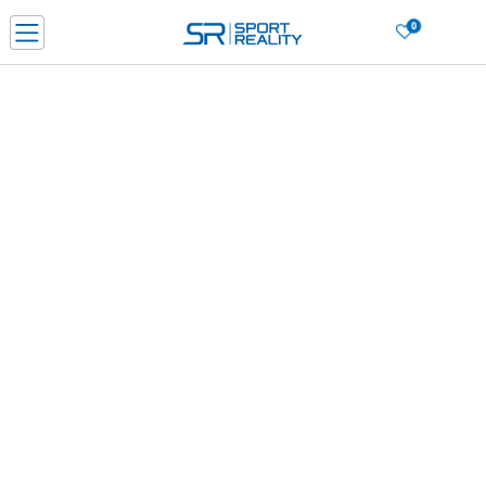
0
PORUČI ONLINE I UŠTEDI
PLAĆANJE NA RATE do 6 mjesečnih rata bez kamate
SAZNAJTE VIŠE
BESPLATNA ISPORUKA u BIH za sve kupovine u vrijednosti preko 99 KM
SAZNAJTE VIŠE
CLICK & COLLECT Platite karticom online i preuzmite u prodavnici po vašem
izboru
SAZNAJTE VIŠE