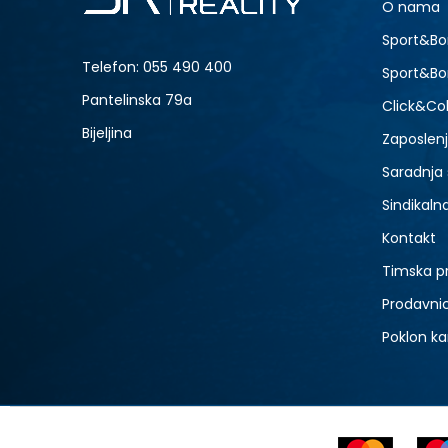
O nama
Sport&Bo
Telefon:
055 490 400
Sport&Bo
Pantelinska 79a
Click&Col
Bijeljina
Zaposlen
Saradnja
Sindikaln
Kontakt
Timska p
Prodavni
Poklon ka