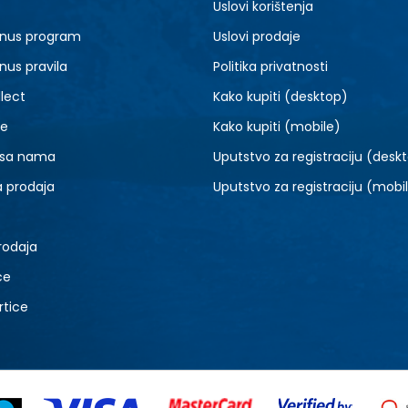
Uslovi korištenja
nus program
Uslovi prodaje
nus pravila
Politika privatnosti
lect
Kako kupiti (desktop)
je
Kako kupiti (mobile)
 sa nama
Uputstvo za registraciju (desk
a prodaja
Uputstvo za registraciju (mobi
rodaja
ce
rtice