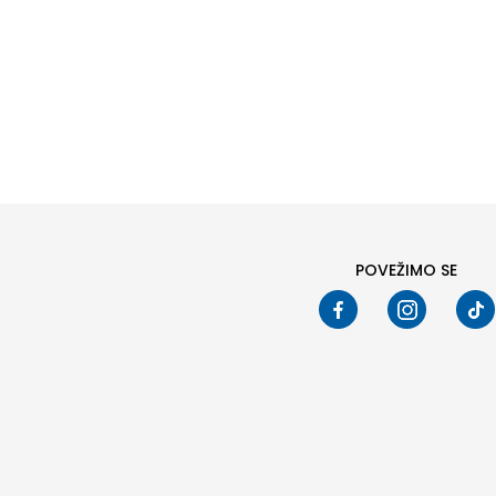
Veličin
4
6
POVEŽIMO SE