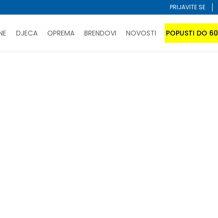
PRIJAVITE SE
NE
DJECA
OPREMA
BRENDOVI
NOVOSTI
POPUSTI DO 6
PORUČI ONLINE I UŠTEDI
ĆANJE NA RATE do 6 mjesečnih rata bez kamate
SAZNAJTE 
SPORUKA u BIH za sve kupovine u vrijednosti preko 99 KM
atite karticom online i preuzmite u prodavnici po vašem 
Sortiraj
dzere
za-malu-djecu
za-bebe
reebok
 U KORPI
-50% U KORPI