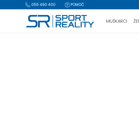
055 490 400
POMOĆ
MUŠKARCI
ŽE
PLA
Sport Reality
Proizvodi
BESPLATNA I
CLICK & COLLECT Pl
PROIZVODI
za-tinej
Obuća
(9)
Resetujte filtere
-50%
Pol
Unisex (3)
Za dječake (6)