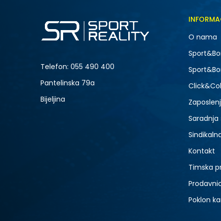
Veličina
INFORMA
5
O nama
7
NOVO
Sport&Bo
9
Telefon:
055 490 400
Sport&Bo
Pantelinska 79a
Click&Col
Bijeljina
Zaposlen
Saradnja
Sindikaln
Kontakt
Timska p
Prodavni
Poklon ka