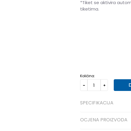
*Tiket se aktivira auto
tiketima.
5
36
23
5.5
36.5
23.5
8
40.5
26
8.5
41
26.5
11
44.5
29
11.5
45
29.5
Količina:
SPECIFIKACIJA
OCJENA PROIZVODA