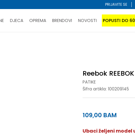
PRIJAVITE SE
NE
DJECA
OPREMA
BRENDOVI
NOVOSTI
POPUSTI DO 6
PORUČI ONLINE I UŠTEDI
ĆANJE NA RATE do 6 mjesečnih rata bez kamate
SAZNAJTE 
BB 1000
SPORUKA u BIH za sve kupovine u vrijednosti preko 99 KM
atite karticom online i preuzmite u prodavnici po vašem 
Reebok REEBOK 
PATIKE
Šifra artikla:
100209145
109,00
BAM
Ubaci željeni model u