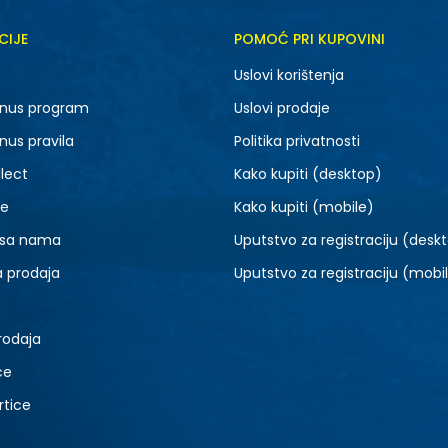
CIJE
POMOĆ PRI KUPOVINI
5.5
6
Uslovi korištenja
7.5
8
nus program
Uslovi prodaje
9.5
10
nus pravila
Politika privatnosti
lect
Kako kupiti (desktop)
je
Kako kupiti (mobile)
 sa nama
Uputstvo za registraciju (desk
a prodaja
Uputstvo za registraciju (mobi
rodaja
ce
rtice