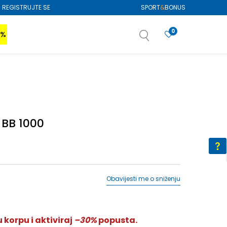
REGISTRUJTE SE
SPORT
&
BONUS
0
0%
VIŠE
SAZNAJTE VIŠE
izboru
SAZNAJTE VIŠE
BB 1000
Obavijesti me o sniženju
 korpu i aktiviraj
–30%
popusta.