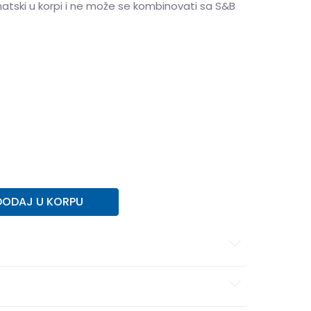
matski u korpi i ne može se kombinovati sa S&B
6
37.5
24
6.5
38.5
24.5
7
39
25
7.5
40
25.5
9
42
27
9.5
42.5
27.5
10
43
28
10.5
44
28.5
12
45.5
30
13
47
31
DODAJ U KORPU