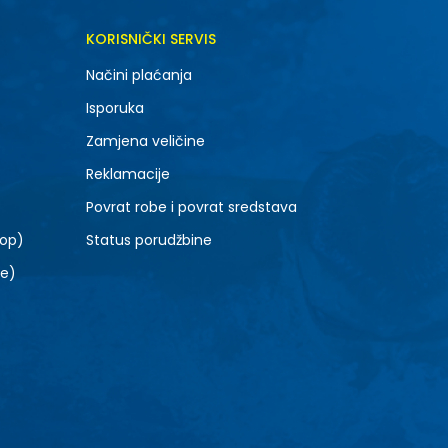
DODAJ U KORPU
KORISNIČKI SERVIS
6.5
Načini plaćanja
8.5
Isporuka
10.5
Zamjena veličine
Reklamacije
Povrat robe i povrat sredstava
top)
Status porudžbine
le)