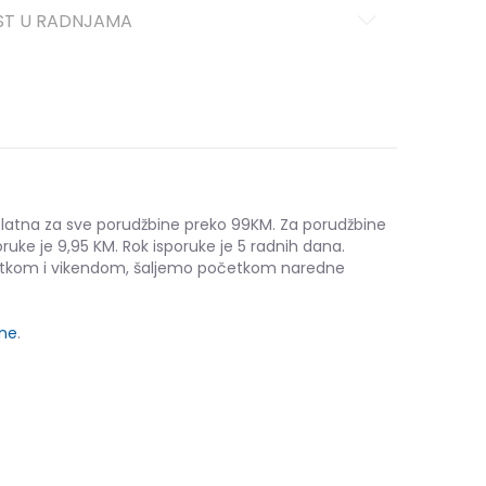
ST U RADNJAMA
platna za sve porudžbine preko 99KM. Za porudžbine
ruke je 9,95 KM. Rok isporuke je 5 radnih dana.
etkom i vikendom, šaljemo početkom naredne
ine
.