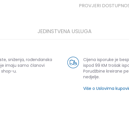
PROVJERI DOSTUPNO
JEDINSTVENA USLUGA
ste, sniženja, rođendanska
Cijena isporuke je bes
oje imaju samo članovi
ispod 99 KM trošak ispo
 shop-u.
Porudžbine kreirane p
nedjelje.
Više o Uslovima kupov
SLIČNI PROIZVODI