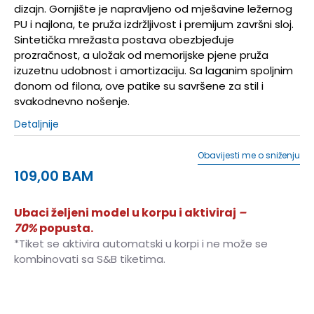
dizajn. Gornjište je napravljeno od mješavine ležernog
PU i najlona, te pruža izdržljivost i premijum završni sloj.
Sintetička mrežasta postava obezbjeđuje
prozračnost, a uložak od memorijske pjene pruža
izuzetnu udobnost i amortizaciju. Sa laganim spoljnim
đonom od filona, ove patike su savršene za stil i
svakodnevno nošenje.
Detaljnije
Obavijesti me o sniženju
109,00
BAM
Ubaci željeni model u korpu i aktiviraj
–
70%
popusta.
*Tiket se aktivira automatski u korpi i ne može se
kombinovati sa S&B tiketima.