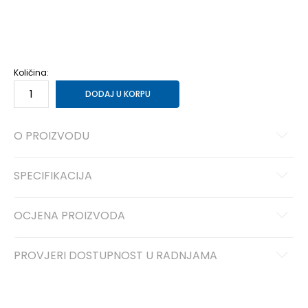
36
36
23
37
37
24
38
38
24.5
39
39
25
40
40
25.5
41
41
26.5
Količina:
DODAJ U KORPU
O PROIZVODU
SPECIFIKACIJA
OCJENA PROIZVODA
PROVJERI DOSTUPNOST U RADNJAMA