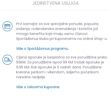
JEDINSTVENA USLUGA
Prvi saznajte za sve specijalne ponude, popuste,
sniženja, rođendanska iznenađenja i koristite još
mnogo benefita koje imaju samo članovi
Sport&Bonus kluba pri kupovinama na online shop-u.
Više o Sport&bonus programu
.
Cijena isporuke je besplatna za sve porudžbine preko
99KM. Za porudžbine ispod 99 KM trošak isporuke je
9,95 KM. Rok isporuke je 5 radnih dana. Porudžbine
kreirane petkom i vikendom, šaljemo početkom
naredne nedjelje.
Više o Uslovima kupovine
.
SLIČNI PROIZVODI