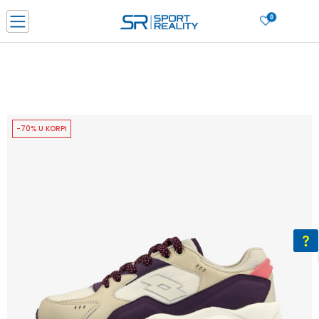
0
PORUČI ONLINE I UŠTEDI
PLAĆANJE NA RATE do 6 mjesečnih rata bez kamate
SAZNAJTE VIŠE
BESPLATNA ISPORUKA u BIH za sve kupovine u vrijednosti preko 99 KM
SAZNAJTE VIŠE
-70% U KORPI
CLICK & COLLECT Platite karticom online i preuzmite u prodavnici po vašem
izboru
SAZNAJTE VIŠE