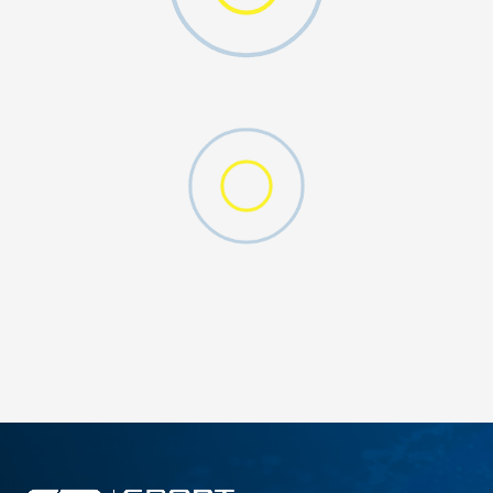
W 2 (GS)
DODAJ U KORPU
4.5Y
5Y
6.5Y
7Y