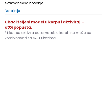
svakodnevno nošenje.
Detaljnije
Ubaci željeni model u korpu i aktiviraj
–
60%
popusta.
*Tiket se aktivira automatski u korpi i ne može se
kombinovati sa S&B tiketima.
35.5
35.5
22
36
36
22.5
37
37
23
37.5
37.5
23.5
38
38
24
38.5
38.5
24.5
39
39
25
40
40
25.5
40.5
40.5
26
41
41
26.5
42
42
27
42.5
42.5
27.5
43
43
28
44
44
28.5
44.5
44.5
29
45
45
29.5
46
46
30
47
47
31
48
48
31