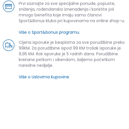
Prvi saznajte za sve specijalne ponude, popuste,
sniženja, rođendanska iznenađenja i koristite još
mnogo benefita koje imaju samo članovi
Sport&Bonus kluba pri kupovinama na online shop-u.
Više o Sport&bonus programu
.
Cijena isporuke je besplatna za sve porudžbine preko
99KM. Za porudžbine ispod 99 KM trošak isporuke je
9,95 KM. Rok isporuke je 5 radnih dana. Porudžbine
kreirane petkom i vikendom, šaljemo početkom
naredne nedjelje.
Više o Uslovima kupovine
.
SLIČNI PROIZVODI