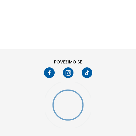
DODAJ U KORPU
8
8.5
10
10.5
12
12.5
POVEŽIMO SE
15