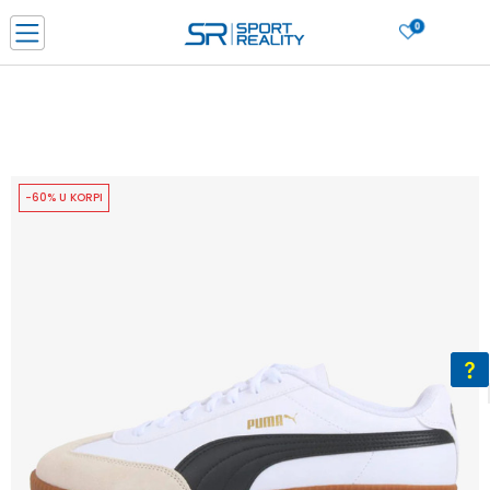
0
PORUČI ONLINE I UŠTEDI
PLAĆANJE NA RATE do 6 mjesečnih rata bez kamate
SAZNAJTE VIŠE
BESPLATNA ISPORUKA u BIH za sve kupovine u vrijednosti preko 99 KM
SAZNAJTE VIŠE
-60% U KORPI
CLICK & COLLECT Platite karticom online i preuzmite u prodavnici po vašem
izboru
SAZNAJTE VIŠE