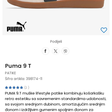
Podijeli
Puma 9 T
PATIKE
Šifra artikla:
398174-11
2
PUMA 9.T muške lifestyle patike kombinuju košarkašku
retro estetiku sa savremenim standardima udobnosti,
sa svojom srednjom dubinom, amortizujućim srednjim
đonom i izdržljivim gumenim spoljnim đonom za