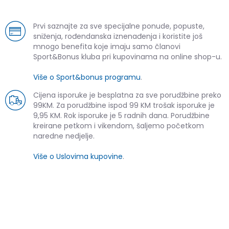
Prvi saznajte za sve specijalne ponude, popuste,
sniženja, rođendanska iznenađenja i koristite još
mnogo benefita koje imaju samo članovi
Sport&Bonus kluba pri kupovinama na online shop-u.
Više o Sport&bonus programu
.
Cijena isporuke je besplatna za sve porudžbine preko
99KM. Za porudžbine ispod 99 KM trošak isporuke je
9,95 KM. Rok isporuke je 5 radnih dana. Porudžbine
kreirane petkom i vikendom, šaljemo početkom
naredne nedjelje.
Više o Uslovima kupovine
.
SLIČNI PROIZVODI