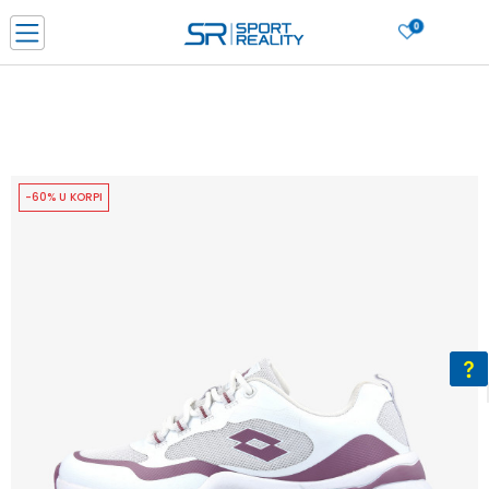
0
PORUČI ONLINE I UŠTEDI
PLAĆANJE NA RATE do 6 mjesečnih rata bez kamate
SAZNAJTE VIŠE
BESPLATNA ISPORUKA u BIH za sve kupovine u vrijednosti preko 99 KM
SAZNAJTE VIŠE
-60% U KORPI
CLICK & COLLECT Platite karticom online i preuzmite u prodavnici po vašem
izboru
SAZNAJTE VIŠE