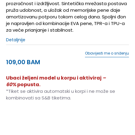
prozračnost i izdržljivost. Sintetička mrežasta postava
pruža udobnost, a uložak od memorijske pene daje
amortizovanu potporu tokom celog dana. Spoljni đon
je napravljen od kombinacije EVA pene, TPR-a i TPU-a
za veće prianjanje i stabilnost.
Detaljnije
Obavijesti me o sniženju
109,00
BAM
Ubaci željeni model u korpu i aktiviraj
–
60%
popusta.
*Tiket se aktivira automatski u korpi i ne može se
kombinovati sa S&B tiketima.
36
36
23
37
37
24
38
38
24.5
39
39
25