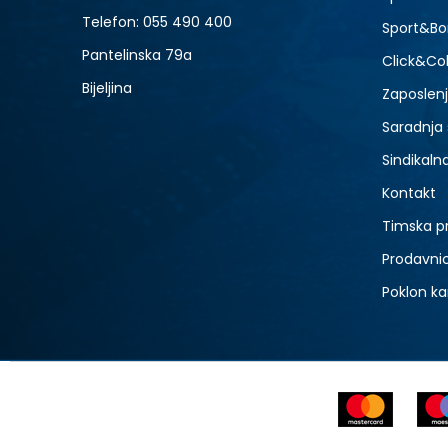
9
Telefon:
055 490 400
Sport&Bo
Pantelinska 79a
Click&Col
Bijeljina
Zaposlen
Saradnja
Sindikaln
Kontakt
Timska p
Prodavni
Poklon ka