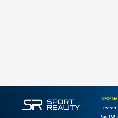
Pod
Nike W AIR MAX FIRE
259,00
BAM
Veličina
INFORMA
5
O nama
7
NOVO
Sport&Bo