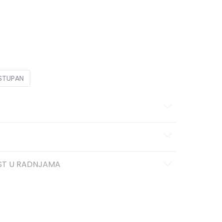
43
43
44
44
45
45
46
46
OSTUPAN
ST U RADNJAMA