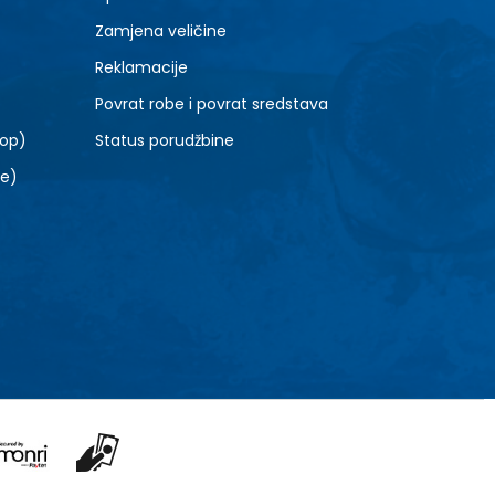
10.5
Zamjena veličine
Reklamacije
Povrat robe i povrat sredstava
top)
Status porudžbine
le)