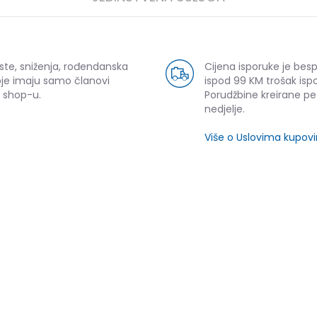
ste, sniženja, rođendanska
Cijena isporuke je bes
oje imaju samo članovi
ispod 99 KM trošak ispo
 shop-u.
Porudžbine kreirane p
nedjelje.
Više o Uslovima kupov
SLIČNI PROIZVODI