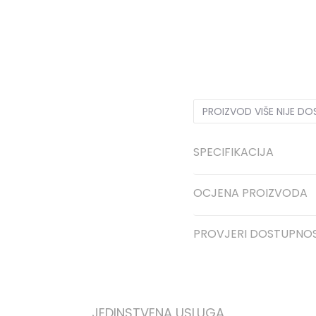
40
40
41
41
42
42
PROIZVOD VIŠE NIJE D
SPECIFIKACIJA
OCJENA PROIZVODA
PROVJERI DOSTUPNO
JEDINSTVENA USLUGA