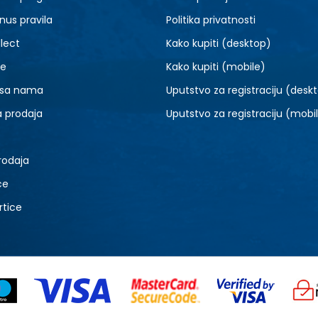
9.5
10
nus pravila
Politika privatnosti
lect
Kako kupiti (desktop)
je
Kako kupiti (mobile)
 sa nama
Uputstvo za registraciju (desk
a prodaja
Uputstvo za registraciju (mobi
rodaja
ce
rtice