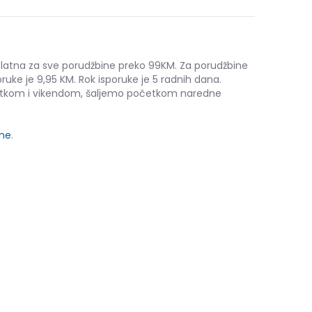
platna za sve porudžbine preko 99KM. Za porudžbine
ruke je 9,95 KM. Rok isporuke je 5 radnih dana.
etkom i vikendom, šaljemo početkom naredne
ine
.