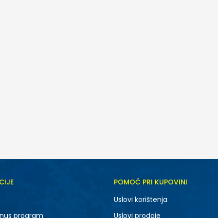
ijeli
CIJE
POMOĆ PRI KUPOVINI
5.5
6
Uslovi korištenja
7.5
8
nus program
Uslovi prodaje