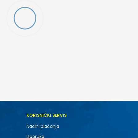
DODAJ U KORPU
KORISNIČKI SERVIS
6.5
Načini plaćanja
8.5
Isporuka