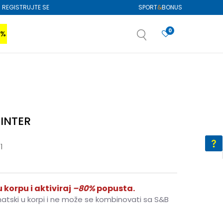
REGISTRUJTE SE
SPORT
&
BONUS
0
0%
VIŠE
SAZNAJTE VIŠE
izboru
SAZNAJTE VIŠE
 INTER
1
 korpu i aktiviraj
–80%
popusta.
matski u korpi i ne može se kombinovati sa S&B