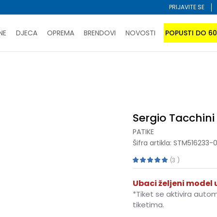
PRIJAVITE SE
NE
DJECA
OPREMA
BRENDOVI
NOVOSTI
POPUSTI DO 6
PORUČI ONLINE I UŠTEDI
ĆANJE NA RATE do 6 mjesečnih rata bez kamate
SAZNAJTE 
 INTER
SPORUKA u BIH za sve kupovine u vrijednosti preko 99 KM
atite karticom online i preuzmite u prodavnici po vašem 
Sergio Tacchini
PATIKE
Šifra artikla:
STM516233-0
3
Ubaci željeni model u
*Tiket se aktivira auto
tiketima.