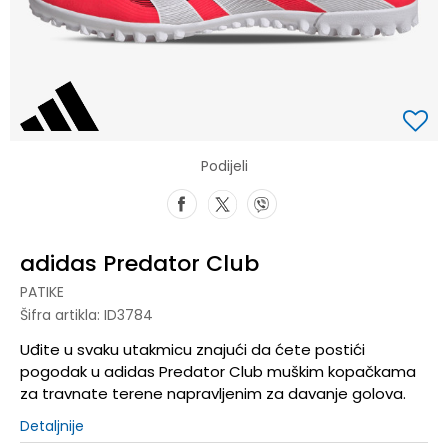
Podijeli
adidas Predator Club
PATIKE
Šifra artikla:
ID3784
Uđite u svaku utakmicu znajući da ćete postići
pogodak u adidas Predator Club muškim kopačkama
za travnate terene napravljenim za davanje golova.
Detaljnije