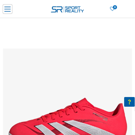
0
PORUČI ONLINE I UŠTEDI
PLAĆANJE NA RATE do 6 mjesečnih rata bez kamate
SAZNAJTE VIŠE
BESPLATNA ISPORUKA u BIH za sve kupovine u vrijednosti preko 99 KM
SAZNAJTE VIŠE
CLICK & COLLECT Platite karticom online i preuzmite u prodavnici po vašem
izboru
SAZNAJTE VIŠE