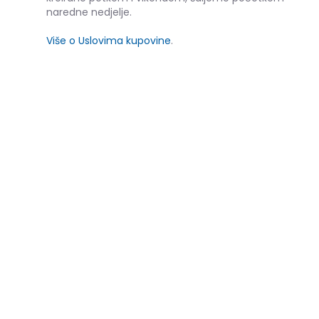
naredne nedjelje.
Više o Uslovima kupovine
.
SLIČNI PROIZVODI