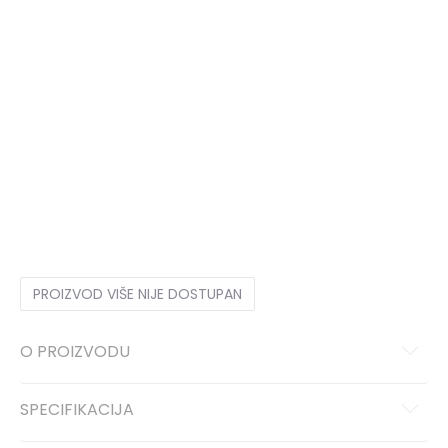
6
39 1/3
24.5
6-
40
25
7
40 2/3
25.5
7-
41 1/3
26
8
42
26.5
8-
42 2/3
27
9
43 1/3
27.5
9-
44
28
10
44 2/3
28.5
10-
45 1/3
29
11
46
29.5
11-
46 2/3
30
12
47 1/3
30.5
12-
48
31
13
48 2/3
31.5
PROIZVOD VIŠE NIJE DOSTUPAN
O PROIZVODU
SPECIFIKACIJA