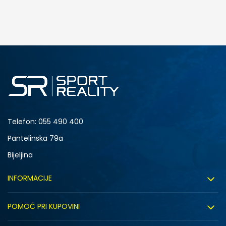
DODAJ U KORPU
4.5Y
5Y
6.5Y
7Y
Telefon:
055 490 400
Pantelinska 79a
Bijeljina
INFORMACIJE
O nama
POMOĆ PRI KUPOVINI
Sport&Bonus program