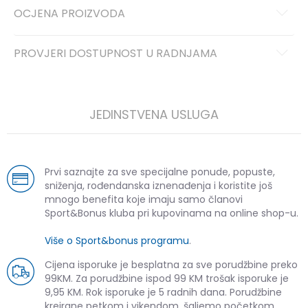
OCJENA PROIZVODA
PROVJERI DOSTUPNOST U RADNJAMA
JEDINSTVENA USLUGA
Prvi saznajte za sve specijalne ponude, popuste,
sniženja, rođendanska iznenađenja i koristite još
mnogo benefita koje imaju samo članovi
Sport&Bonus kluba pri kupovinama na online shop-u.
Više o Sport&bonus programu
.
Cijena isporuke je besplatna za sve porudžbine preko
99KM. Za porudžbine ispod 99 KM trošak isporuke je
9,95 KM. Rok isporuke je 5 radnih dana. Porudžbine
kreirane petkom i vikendom, šaljemo početkom