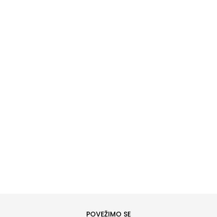
DODAJ U KORPU
6
6.5
8
8.5
10
10.5
POVEŽIMO SE