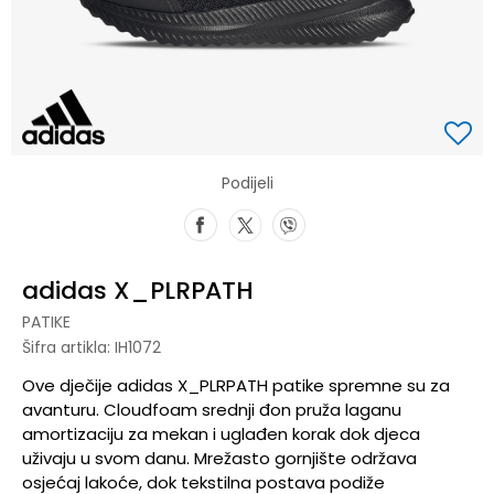
Podijeli
adidas X_PLRPATH
PATIKE
Šifra artikla:
IH1072
Ove dječije adidas X_PLRPATH patike spremne su za
avanturu. Cloudfoam srednji đon pruža laganu
amortizaciju za mekan i uglađen korak dok djeca
uživaju u svom danu. Mrežasto gornjište održava
osjećaj lakoće, dok tekstilna postava podiže