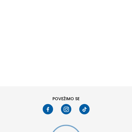
DODAJ U KORPU
6
6.5
8
8.5
10
10.5
POVEŽIMO SE