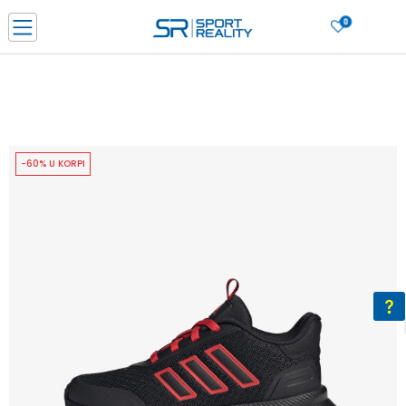
0
PORUČI ONLINE I UŠTEDI
PLAĆANJE NA RATE do 6 mjesečnih rata bez kamate
SAZNAJTE VIŠE
BESPLATNA ISPORUKA u BIH za sve kupovine u vrijednosti preko 99 KM
SAZNAJTE VIŠE
-60% U KORPI
CLICK & COLLECT Platite karticom online i preuzmite u prodavnici po vašem
izboru
SAZNAJTE VIŠE