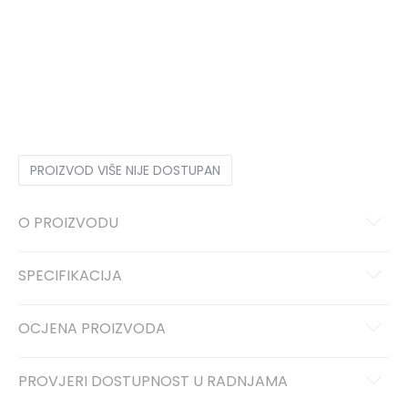
1
33
20
1-
33.5
20.5
2
34
21
2-
35
21.5
3
35.5
22
3-
36
22.5
4
36 2/3
23
4-
37 1/3
23.5
5
38
24
5-
38 2/3
24.5
6
39 1/3
25
6-
40
25.5
PROIZVOD VIŠE NIJE DOSTUPAN
O PROIZVODU
SPECIFIKACIJA
OCJENA PROIZVODA
PROVJERI DOSTUPNOST U RADNJAMA