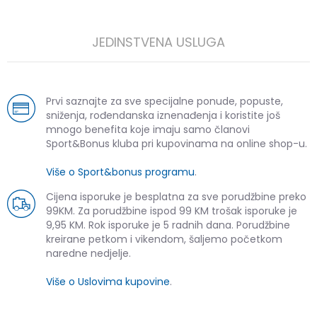
JEDINSTVENA USLUGA
Prvi saznajte za sve specijalne ponude, popuste,
sniženja, rođendanska iznenađenja i koristite još
mnogo benefita koje imaju samo članovi
Sport&Bonus kluba pri kupovinama na online shop-u.
Više o Sport&bonus programu
.
Cijena isporuke je besplatna za sve porudžbine preko
99KM. Za porudžbine ispod 99 KM trošak isporuke je
9,95 KM. Rok isporuke je 5 radnih dana. Porudžbine
kreirane petkom i vikendom, šaljemo početkom
naredne nedjelje.
Više o Uslovima kupovine
.