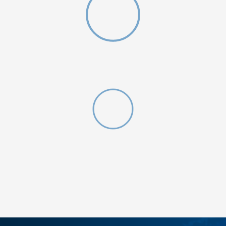
W 2 (GS)
DODAJ U KORPU
4.5Y
5Y