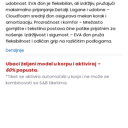
udobnost. EVA đon je fleksibilan, ali izdržljiv, pružajući
maksimalno prijanjanje.Detalji: Lagane i udobne –
Cloudfoam srednji đon osigurava mekan korak i
amortizaciju. Prozračnost i komfor – Mrežasto
gornjište i tekstilna postava čine patike prijatnim za
nošenje. Izdržljivost i sigurnost – EVA đon pruža
fleksibilnost i odličan grip na različitim podlogama.
Detaljnije
Ubaci željeni model u korpu i aktiviraj
–
60%
popusta.
*Tiket se aktivira automatski u korpi i ne može se
kombinovati sa S&B tiketima.
10K
28
16.5
10-K
28.5
17
11K
29
17.5
11-K
30
18
12K
30.5
18.5
12-K
31
19
13K
31.5
19.5
13-K
32
19.5